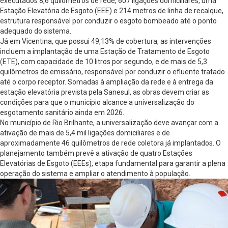
executados 8,6 quilômetros de rede, 607 ligações domiciliares, uma
Estação Elevatória de Esgoto (EEE) e 214 metros de linha de recalque,
estrutura responsável por conduzir o esgoto bombeado até o ponto
adequado do sistema.
Já em Vicentina, que possui 49,13% de cobertura, as intervenções
incluem a implantação de uma Estação de Tratamento de Esgoto
(ETE), com capacidade de 10 litros por segundo, e de mais de 5,3
quilômetros de emissário, responsável por conduzir o efluente tratado
até o corpo receptor. Somadas à ampliação da rede e à entrega da
estação elevatória prevista pela Sanesul, as obras devem criar as
condições para que o município alcance a universalização do
esgotamento sanitário ainda em 2026.
No município de Rio Brilhante, a universalização deve avançar com a
ativação de mais de 5,4 mil ligações domiciliares e de
aproximadamente 46 quilômetros de rede coletora já implantados. O
planejamento também prevê a ativação de quatro Estações
Elevatórias de Esgoto (EEEs), etapa fundamental para garantir a plena
operação do sistema e ampliar o atendimento à população.