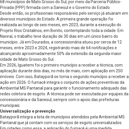
68 municípios de Mato Grosso do Sul, por meio da Parceria Público-
Privada (PPP) firmada com a Sanesul e o Governo do Estado.
Desde então, os profissionais responsáveis pelo serviço já atuaram em
diversos municípios do Estado. A primeira grande operação foi
realizada ao longo de seis meses, em 2023, durante a execução do
Projeto Rios Cristalinos, em Bonito, contemplando toda a cidade. Em
Naviraí, o trabalho teve duração de 30 dias em um único bairro do
município. Já em Dourados, a concessionária atuou por cerca de 12
meses, entre 2023 e 2024, registrando mais de 64 notificações e
alcançando aproximadamente 50% da extensão da segunda maior
cidade de Mato Grosso do Sul.
Em 2026, Iguatemi foi o primeiro município a receber a técnica, com
aplicação durante dois dias, no mês de maio, com aplicação em 250
imóveis. Com isso, Batayporã se torna o segundo município a receber a
ação em 2026. O fumacê integra o conjunto de ações preventivas da
Ambiental MS Pantanal para garantir o funcionamento adequado das
redes coletora de esgoto. A técnica pode ser executada por equipes da
concessionária e da Sanesul, sempre com o apoio das prefeituras
municipais.
Universalização e prevenção
Batayporã integra a lista de municípios atendidos pela Ambiental MS
Pantanal que já contam com os serviços de esgoto universalizados.
Em cidades como essa, a aplicação do fumacê é uma medida