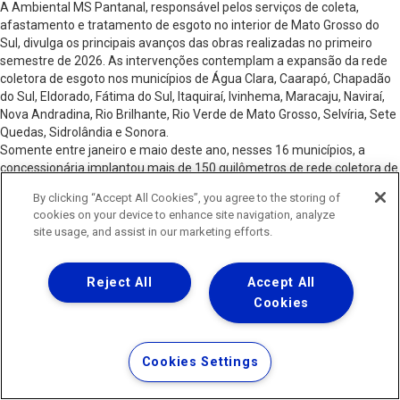
A Ambiental MS Pantanal, responsável pelos serviços de coleta,
afastamento e tratamento de esgoto no interior de Mato Grosso do
Sul, divulga os principais avanços das obras realizadas no primeiro
semestre de 2026. As intervenções contemplam a expansão da rede
coletora de esgoto nos municípios de Água Clara, Caarapó, Chapadão
do Sul, Eldorado, Fátima do Sul, Itaquiraí, Ivinhema, Maracaju, Naviraí,
Nova Andradina, Rio Brilhante, Rio Verde de Mato Grosso, Selvíria, Sete
Quedas, Sidrolândia e Sonora.
Somente entre janeiro e maio deste ano, nesses 16 municípios, a
concessionária implantou mais de 150 quilômetros de rede coletora de
esgoto e executou mais de 9 mil ligações domiciliares. Os números
By clicking “Accept All Cookies”, you agree to the storing of
integram o acompanhamento das entregas previstas para 2026 e
cookies on your device to enhance site navigation, analyze
reforçam o compromisso da empresa com a ampliação progressiva do
site usage, and assist in our marketing efforts.
acesso ao esgotamento sanitário no Estado.
Os avanços fazem parte da estratégia de expansão da cobertura dos
serviços em Mato Grosso do Sul. A previsão é que o Estado alcance
Reject All
Accept All
90% de cobertura em 2028, número que já o torna universalizado. Para
Cookies
a concessionária a meta é alcançar em 98% a universalização do
esgotamento sanitário no ano de 2031, dois anos antes do prazo
estabelecido pelo Marco Legal do Saneamento, previsto para 2033.
Cookies Settings
Entre os municípios contemplados, Itaquiraí, Eldorado, Sonora, Sete
Quedas, Rio Brilhante, Fátima do Sul, Selvíria e Nova Andradina
concentram avanços expressivos na implantação de redes coletoras e