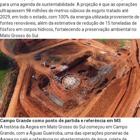
para uma agenda de sustentabilidade. A projeção é que as operações
ultrapassem 98 milhões de metros cúbicos de esgoto tratado até
2029, em todo o estado, com 100% da energia utilizada proveniente de
fontes renováveis, além da estimativa de redução de 15 toneladas de
fósforo em corpos hídricos, fortalecendo a preservação ambiental no
Mato Grosso do Sul.
Campo Grande como ponto de partida e referência em MS
A história da Aegea em Mato Grosso do Sul começou em Campo
Grande, com a Águas Guariroba, uma das operações pioneiras da
Aegea no país e referência no abastecimento de água, coleta de