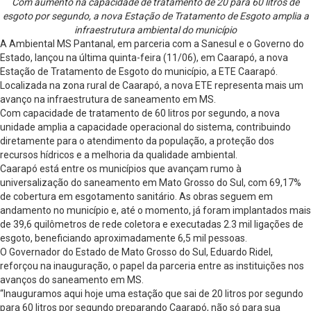
Com aumento na capacidade de tratamento de 20 para 60 litros de
esgoto por segundo, a nova Estação de Tratamento de Esgoto amplia a
infraestrutura ambiental do município
A Ambiental MS Pantanal, em parceria com a Sanesul e o Governo do
Estado, lançou na última quinta-feira (11/06), em Caarapó, a nova
Estação de Tratamento de Esgoto do município, a ETE Caarapó.
Localizada na zona rural de Caarapó, a nova ETE representa mais um
avanço na infraestrutura de saneamento em MS.
Com capacidade de tratamento de 60 litros por segundo, a nova
unidade amplia a capacidade operacional do sistema, contribuindo
diretamente para o atendimento da população, a proteção dos
recursos hídricos e a melhoria da qualidade ambiental.
Caarapó está entre os municípios que avançam rumo à
universalização do saneamento em Mato Grosso do Sul, com 69,17%
de cobertura em esgotamento sanitário. As obras seguem em
andamento no município e, até o momento, já foram implantados mais
de 39,6 quilômetros de rede coletora e executadas 2.3 mil ligações de
esgoto, beneficiando aproximadamente 6,5 mil pessoas.
O Governador do Estado de Mato Grosso do Sul, Eduardo Ridel,
reforçou na inauguração, o papel da parceria entre as instituições nos
avanços do saneamento em MS.
“Inauguramos aqui hoje uma estação que sai de 20 litros por segundo
para 60 litros por segundo preparando Caarapó, não só para sua