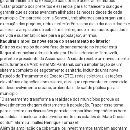
garantir eficiência na execução das obras e acelerar resultados.
“Estar próximo dos prefeitos é essencial para fortalecer o diálogo e
garantir que as obras avancem alinhadas às necessidades de cada
município. Em parceria com a Sanesul, trabalhamos para organizar a
execução dos projetos, reduzir interferências no dia a dia das cidades e
acelerar a ampliação da cobertura, entregando mais saúde, qualidade
de vida e sustentabilidade para a população”, afirmou.
Itaquiraí simboliza nova etapa do saneamento no interior
Entre os exemplos da nova fase do saneamento no interior está
Itaquiraí, município administrado por Thalles Henrique Tomazelli,
prefeito e presidente da Assomasul. A cidade recebe um investimento
estruturante da Ambiental MS Pantanal, com a implantação de um
sistema completo de esgotamento sanitário, incluindo uma nova
Estação de Tratamento de Esgoto (ETE), redes coletoras, estações
elevatórias e ligações domiciliares, obra que representa um novo ciclo
de desenvolvimento urbano, ambiental e de saúde pública para o
município.
“O saneamento transforma a realidade dos municípios porque os
investimentos chegam diretamente à população. Trazer esse tema
para o centro das discussões permite compartilhar experiências bem-
sucedidas e acelerar o desenvolvimento das cidades de Mato Grosso
do Sul”, afirmou Thalles Henrique Tomazelli.
Além da ampliação da cobertura, os investimentos também apontam