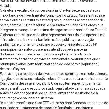
Parceria Público-Privada firmada com a Sanesul e o Governo do
Estado.
O diretor-executivo da concessionária, Clayton Bezerra, destaca a
importância de investimentos conjuntos no Estado. “Essa entrega se
soma a outras estruturas estratégicas que temos acompanhado de
perto, como a ETE de Itaquiraí, o emissário de Bonito e as obras que
integram o avanço da cobertura de esgotamento sanitário no Estado”.
O diretor reforça que cada obra representa mais do que apenas uma
infraestrutura, trazendo também saúde pública, preservação
ambiental, planejamento urbano e desenvolvimento para os 68
municípios sul-mato-grossenses atendidos pela parceria.
“Estamos falando de uma obra que amplia a capacidade de
tratamento, fortalece a proteção ambiental e contribui para que o
município avance com mais qualidade de vida para a população”,
destaca Clayton.
Esse avanço é resultado de investimentos contínuos em rede coletora,
ligações domiciliares, estações elevatórias e estruturas de tratamento.
Como parte desse avanço, a ETE Caarapó tem papel fundamental
para garantir que o esgoto coletado seja tratado de forma adequada
antes da destinação final do efluente, ampliando a eficiência e a
segurança operacional do sistema.
“A transformação que essa ETE vai trazer para Caarapó, no sentido de
qualidade no tratamento de esgoto é fantástica, um sistema