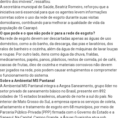
dentro dos imóveis”, ressaltou.
A secretária municipal de Saúde, Beatriz Romeiro, reforçou que a
iniciativa será essencial para que os agentes levem informações
corretas sobre o uso da rede de esgoto durante suas visitas
domiciliares, contribuindo para melhorar a qualidade de vida da
população de Caarapó.
O que pode e o que não pode ir para a rede de esgoto?
Na rede de esgoto devem ser descartadas apenas as águas de uso
doméstico, como a do banho, da descarga, das pias e lavatórios, dos
ralos de banheiro e cozinha, além da água de máquinas de lavar louças
e roupas. Por outro lado, itens como água da chuva, fraldas,
medicamentos, papéis, panos, plásticos, restos de comida, pó de café,
cascas de frutas, óleo de cozinha e materiais corrosivos não devem
ser jogados na rede, pois podem causar entupimentos e comprometer
o funcionamento do sistema.
Sobre a Ambiental MS Pantanal
A Ambiental MS Pantanal integra a Aegea Saneamento, grupo líder no
setor privado de saneamento básico no Brasil, presente em 892
cidades de 15 estados brasileiros, atuando de norte a sul do país. No
interior de Mato Grosso do Sul, a empresa opera os serviços de coleta,
afastamento e tratamento de esgoto em 68 municípios, por meio de
Parceria Público-Privada (PPP) firmada com o Governo do Estado e a
Sanesul. Na Capital, Campo Grande, a Águas Guariroba atua sob