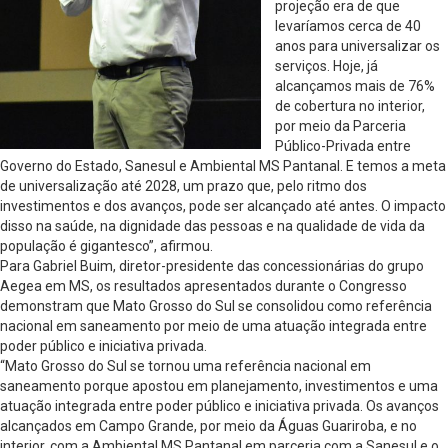
projeção era de que
levaríamos cerca de 40
anos para universalizar os
serviços. Hoje, já
alcançamos mais de 76%
de cobertura no interior,
por meio da Parceria
Público-Privada entre
Governo do Estado, Sanesul e Ambiental MS Pantanal. E temos a meta
de universalização até 2028, um prazo que, pelo ritmo dos
investimentos e dos avanços, pode ser alcançado até antes. O impacto
disso na saúde, na dignidade das pessoas e na qualidade de vida da
população é gigantesco”, afirmou.
Para Gabriel Buim, diretor-presidente das concessionárias do grupo
Aegea em MS, os resultados apresentados durante o Congresso
demonstram que Mato Grosso do Sul se consolidou como referência
nacional em saneamento por meio de uma atuação integrada entre
poder público e iniciativa privada.
“Mato Grosso do Sul se tornou uma referência nacional em
saneamento porque apostou em planejamento, investimentos e uma
atuação integrada entre poder público e iniciativa privada. Os avanços
alcançados em Campo Grande, por meio da Águas Guariroba, e no
interior, com a Ambiental MS Pantanal em parceria com a Sanesul e o