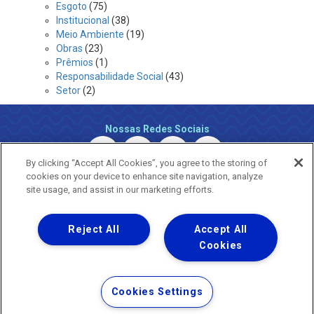
Esgoto
(75)
Institucional
(38)
Meio Ambiente
(19)
Obras
(23)
Prêmios
(1)
Responsabilidade Social
(43)
Setor
(2)
Nossas Redes Sociais
By clicking “Accept All Cookies”, you agree to the storing of
cookies on your device to enhance site navigation, analyze
site usage, and assist in our marketing efforts.
Reject All
Accept All
Uma empresa
Copyright ® 2026 - Todos os Direitos Reservados.
Cookies
Nossa natureza movimenta a vida
Termos Gerais de Uso de Sites e Aplicativos
Cookies Settings
Política de Privacidade e Proteção de Dados