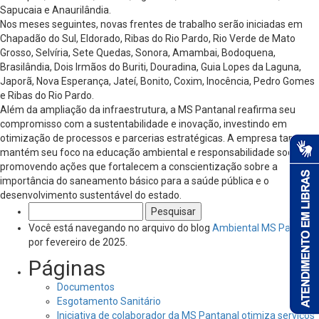
Sapucaia e Anaurilândia.
Nos meses seguintes, novas frentes de trabalho serão iniciadas em
Chapadão do Sul, Eldorado, Ribas do Rio Pardo, Rio Verde de Mato
Grosso, Selvíria, Sete Quedas, Sonora, Amambai, Bodoquena,
Brasilândia, Dois Irmãos do Buriti, Douradina, Guia Lopes da Laguna,
Japorã, Nova Esperança, Jateí, Bonito, Coxim, Inocência, Pedro Gomes
e Ribas do Rio Pardo.
Além da ampliação da infraestrutura, a MS Pantanal reafirma seu
compromisso com a sustentabilidade e inovação, investindo em
otimização de processos e parcerias estratégicas. A empresa também
mantém seu foco na educação ambiental e responsabilidade social,
promovendo ações que fortalecem a conscientização sobre a
importância do saneamento básico para a saúde pública e o
desenvolvimento sustentável do estado.
Pesquisar
por:
Você está navegando no arquivo do blog
Ambiental MS Pantanal
por fevereiro de 2025.
Páginas
Documentos
Esgotamento Sanitário
Iniciativa de colaborador da MS Pantanal otimiza serviços