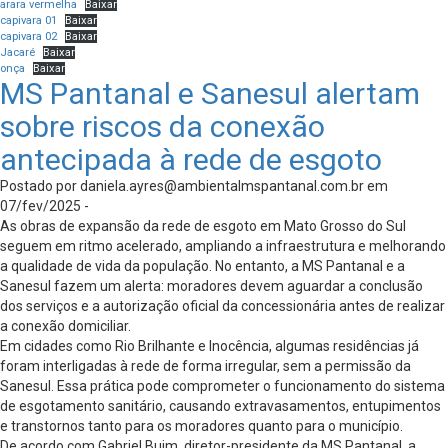
arara vermelha
Baixar
capivara 01
Baixar
capivara 02
Baixar
Jacaré
Baixar
onça
Baixar
MS Pantanal e Sanesul alertam
sobre riscos da conexão
antecipada à rede de esgoto
Postado por
daniela.ayres@ambientalmspantanal.com.br
em
07/fev/2025 -
As obras de expansão da rede de esgoto em Mato Grosso do Sul
seguem em ritmo acelerado, ampliando a infraestrutura e melhorando
a qualidade de vida da população. No entanto, a MS Pantanal e a
Sanesul fazem um alerta: moradores devem aguardar a conclusão
dos serviços e a autorização oficial da concessionária antes de realizar
a conexão domiciliar.
Em cidades como Rio Brilhante e Inocência, algumas residências já
foram interligadas à rede de forma irregular, sem a permissão da
Sanesul. Essa prática pode comprometer o funcionamento do sistema
de esgotamento sanitário, causando extravasamentos, entupimentos
e transtornos tanto para os moradores quanto para o município.
De acordo com Gabriel Buim, diretor-presidente da MS Pantanal, a