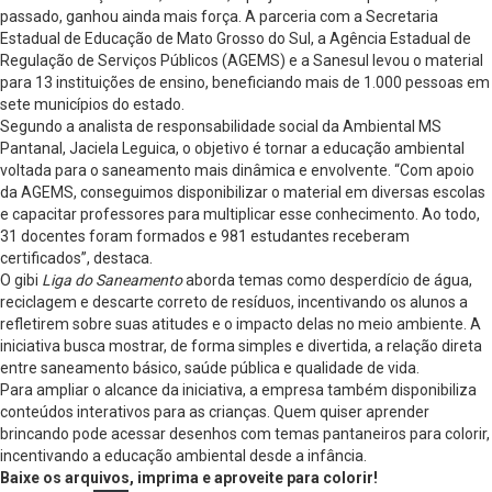
passado, ganhou ainda mais força. A parceria com a Secretaria
Estadual de Educação de Mato Grosso do Sul, a Agência Estadual de
Regulação de Serviços Públicos (AGEMS) e a Sanesul levou o material
para 13 instituições de ensino, beneficiando mais de 1.000 pessoas em
sete municípios do estado.
Segundo a analista de responsabilidade social da Ambiental MS
Pantanal, Jaciela Leguica, o objetivo é tornar a educação ambiental
voltada para o saneamento mais dinâmica e envolvente. “Com apoio
da AGEMS, conseguimos disponibilizar o material em diversas escolas
e capacitar professores para multiplicar esse conhecimento. Ao todo,
31 docentes foram formados e 981 estudantes receberam
certificados”, destaca.
O gibi
Liga do Saneamento
aborda temas como desperdício de água,
reciclagem e descarte correto de resíduos, incentivando os alunos a
refletirem sobre suas atitudes e o impacto delas no meio ambiente. A
iniciativa busca mostrar, de forma simples e divertida, a relação direta
entre saneamento básico, saúde pública e qualidade de vida.
Para ampliar o alcance da iniciativa, a empresa também disponibiliza
conteúdos interativos para as crianças. Quem quiser aprender
brincando pode acessar desenhos com temas pantaneiros para colorir,
incentivando a educação ambiental desde a infância.
Baixe os arquivos, imprima e aproveite para colorir!