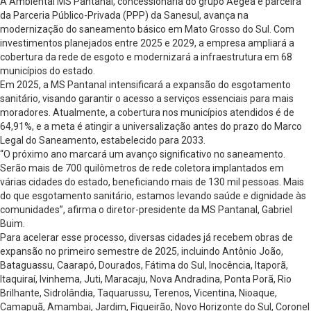
A Ambiental MS Pantanal, concessionária do grupo Aegea e parceira
da Parceria Público-Privada (PPP) da Sanesul, avança na
modernização do saneamento básico em Mato Grosso do Sul. Com
investimentos planejados entre 2025 e 2029, a empresa ampliará a
cobertura da rede de esgoto e modernizará a infraestrutura em 68
municípios do estado.
Em 2025, a MS Pantanal intensificará a expansão do esgotamento
sanitário, visando garantir o acesso a serviços essenciais para mais
moradores. Atualmente, a cobertura nos municípios atendidos é de
64,91%, e a meta é atingir a universalização antes do prazo do Marco
Legal do Saneamento, estabelecido para 2033.
“O próximo ano marcará um avanço significativo no saneamento.
Serão mais de 700 quilômetros de rede coletora implantados em
várias cidades do estado, beneficiando mais de 130 mil pessoas. Mais
do que esgotamento sanitário, estamos levando saúde e dignidade às
comunidades”, afirma o diretor-presidente da MS Pantanal, Gabriel
Buim.
Para acelerar esse processo, diversas cidades já recebem obras de
expansão no primeiro semestre de 2025, incluindo Antônio João,
Bataguassu, Caarapó, Dourados, Fátima do Sul, Inocência, Itaporã,
Itaquiraí, Ivinhema, Juti, Maracaju, Nova Andradina, Ponta Porã, Rio
Brilhante, Sidrolândia, Taquarussu, Terenos, Vicentina, Nioaque,
Camapuã, Amambai, Jardim, Figueirão, Novo Horizonte do Sul, Coronel