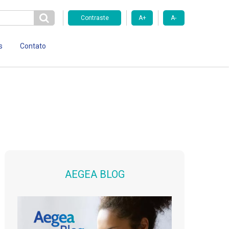
Contraste
A+
A-
s
Contato
AEGEA BLOG