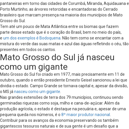
pantaneiras em torno das cidades de Corumbá, Miranda, Aquidauana e
Porto Murtinho; as árvores retorcidas e encantadoras do Cerrado
brasileiro que marcam presença na maioria dos municípios de Mato
Grosso do Sul.
Tem até um pouco de Mata Atlântica entre os biomas que fazem
parte desse estado que é o coração do Brasil, bem no meio do país,
e
um dos exemplos é Bodoquena
. Não tem como se encantar com a
mistura do verde das suas matas e azul das águas refletindo o céu, tão
presentes em todos os cantos.
Mato Grosso do Sul já nasceu
como um gigante
Mato Grosso do Sul foi criado em 1977, mais precisamente em 11 de
outubro, quando o então presidente Ernesto Geisel sancionou a lei que
dividia o estado. Campo Grande se tornava capital e, apesar da divisão,
o MS já
nasceu como um gigante
.
Nas grandes extensões de terra dos 79 municípios, continuou sendo
germinadas riquezas como soja, milho e cana-de-açúcar. Além da
produção agrícola, o estado é destaque na pecuária e, apesar de uma
pequena queda nos números, é o
8º maior produtor nacional
.
Contribuir para os avanços da economia preservando os também
gigantescos tesouros naturais e de sua gente é um desafio que a