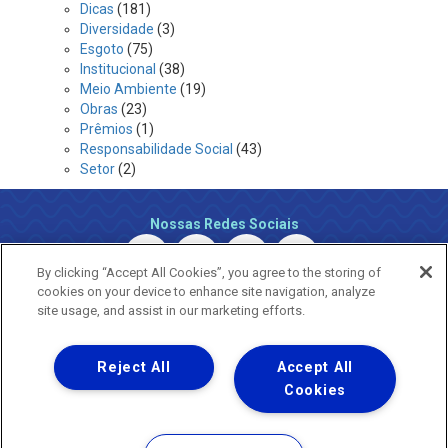
Dicas
(181)
Diversidade
(3)
Esgoto
(75)
Institucional
(38)
Meio Ambiente
(19)
Obras
(23)
Prêmios
(1)
Responsabilidade Social
(43)
Setor
(2)
Nossas Redes Sociais
By clicking “Accept All Cookies”, you agree to the storing of
cookies on your device to enhance site navigation, analyze
site usage, and assist in our marketing efforts.
Reject All
Accept All
Uma empresa
Copyright ® 2026 - Todos os Direitos Reservados.
Cookies
Nossa natureza movimenta a vida