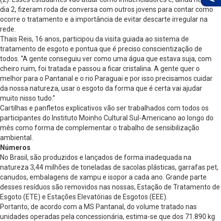
dia 2, fizeram roda de conversa com outros jovens para contar como
ocorre o tratamento e a importância de evitar descarte irregular na
rede.
Thais Reis, 16 anos, participou da visita guiada ao sistema de
tratamento de esgoto e pontua que é preciso conscientização de
todos. “A gente conseguiu ver como uma água que estava suja, com
cheiro ruim, foi tratada e passou a ficar cristalina. A gente quer o
melhor para o Pantanal e o rio Paraguai e por isso precisamos cuidar
da nossa natureza, usar o esgoto da forma que é certa vai ajudar
muito nisso tudo.”
Cartilhas e panfletos explicativos vão ser trabalhados com todos os
participantes do Instituto Moinho Cultural Sul-Americano ao longo do
mês como forma de complementar o trabalho de sensibilização
ambiental.
Números
No Brasil, são produzidos e lançados de forma inadequada na
natureza 3,44 milhões de toneladas de sacolas plásticas, garrafas pet,
canudos, embalagens de xampu e isopor a cada ano. Grande parte
desses resíduos são removidos nas nossas, Estação de Tratamento de
Esgoto (ETE) e Estações Elevatórias de Esgotos (EEE).
Portanto, de acordo com a MS Pantanal, do volume tratado nas
unidades operadas pela concessionária, estima-se que dos 71.890 kg