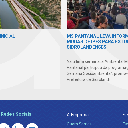
INICIAL
MS PANTANAL LEVA INFOR
MUDAS DE IPÊS PARA EST
SIDROLANDENSES
Na última semana, a Ambiental 
Pantanal participou da programaçã
Semana Socioambiental’, promov
Prefeitura de Sidrolândi...
 Redes Sociais
A Empresa
Se
Quem Somos
Es