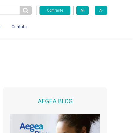
Contraste
A+
A-
s
Contato
AEGEA BLOG