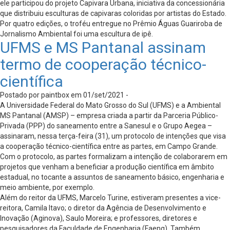
ele participou do projeto Capivara Urbana, iniciativa da concessionária
que distribuiu esculturas de capivaras coloridas por artistas do Estado.
Por quatro edições, o troféu entregue no Prêmio Águas Guariroba de
Jornalismo Ambiental foi uma escultura de ipê.
UFMS e MS Pantanal assinam
termo de cooperação técnico-
científica
Postado por paintbox em 01/set/2021 -
A Universidade Federal do Mato Grosso do Sul (UFMS) e a Ambiental
MS Pantanal (AMSP) – empresa criada a partir da Parceria Público-
Privada (PPP) do saneamento entre a Sanesul e o Grupo Aegea –
assinaram, nessa terça-feira (31), um protocolo de intenções que visa
a cooperação técnico-científica entre as partes, em Campo Grande.
Com o protocolo, as partes formalizam a intenção de colaborarem em
projetos que venham a beneficiar a produção científica em âmbito
estadual, no tocante a assuntos de saneamento básico, engenharia e
meio ambiente, por exemplo.
Além do reitor da UFMS, Marcelo Turine, estiveram presentes a vice-
reitora, Camila Itavo; o diretor da Agência de Desenvolvimento e
Inovação (Aginova), Saulo Moreira; e professores, diretores e
pesquisadores da Faculdade de Engenharia (Faeng). Também