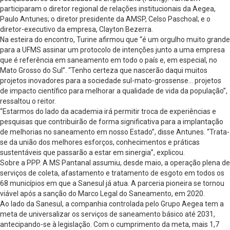
participaram o diretor regional de relações institucionais da Aegea,
Paulo Antunes; o diretor presidente da AMSP, Celso Paschoal; e o
diretor-executivo da empresa, Clayton Bezerra.
Na esteira do encontro, Turine afirmou que “é um orgulho muito grande
para a UFMS assinar um protocolo de intenções junto a uma empresa
que é referência em saneamento em todo o país e, em especial, no
Mato Grosso do Sul”. “Tenho certeza que nascerão daqui muitos
projetos inovadores para a sociedade sul-mato-grossense… projetos
de impacto científico para melhorar a qualidade de vida da população”,
ressaltou o reitor.
“Estarmos do lado da academia irá permitir troca de experiências e
pesquisas que contribuirão de forma significativa para a implantação
de melhorias no saneamento em nosso Estado”, disse Antunes. “Trata-
se da união dos melhores esforços, conhecimentos e práticas
sustentáveis que passarão a estar em sinergia”, explicou.
Sobre a PPP. A MS Pantanal assumiu, desde maio, a operação plena de
serviços de coleta, afastamento e tratamento de esgoto em todos os
68 municípios em que a Sanesul já atua. A parceria pioneira se tornou
viável após a sanção do Marco Legal do Saneamento, em 2020.
Ao lado da Sanesul, a companhia controlada pelo Grupo Aegea tem a
meta de universalizar os serviços de saneamento básico até 2031,
antecipando-se à legislação. Com o cumprimento da meta, mais 1,7