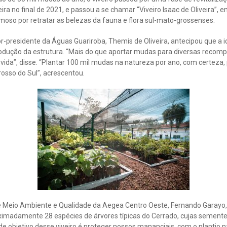
a no final de 2021, e passou a se chamar “Viveiro Isaac de Oliveira”,
amoso por retratar as belezas da fauna e flora sul-mato-grossenses.
or-presidente da Águas Guariroba, Themis de Oliveira, antecipou que a i
rodução da estrutura. “Mais do que aportar mudas para diversas recomp
 vida”, disse. “Plantar 100 mil mudas na natureza por ano, com certeza,
sso do Sul”, acrescentou.
 Meio Ambiente e Qualidade da Aegea Centro Oeste, Fernando Garayo, 
imadamente 28 espécies de árvores típicas do Cerrado, cujas semente
de objetivo desse viveiro é proteger nossos mananciais, com o plantio 