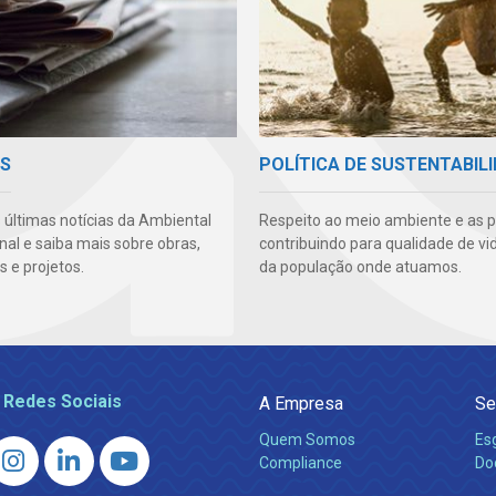
AS
POLÍTICA DE SUSTENTABIL
 últimas notícias da Ambiental
Respeito ao meio ambiente e as 
al e saiba mais sobre obras,
contribuindo para qualidade de vi
 e projetos.
da população onde atuamos.
 Redes Sociais
A Empresa
Se
Quem Somos
Es
Compliance
Do