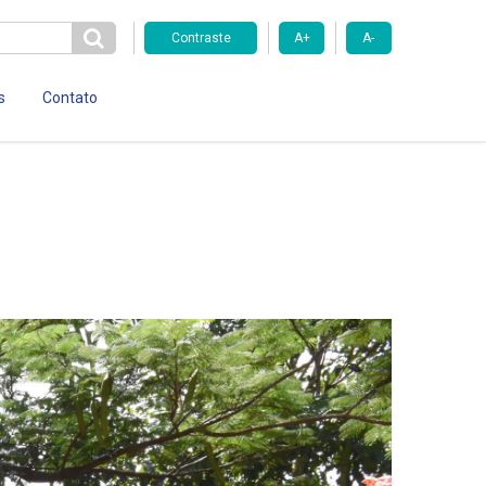
Contraste
A+
A-
s
Contato