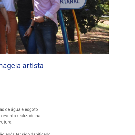
ageia artista
as de água e esgoto
m evento realizado na
rutura.
o após ter sido danificado