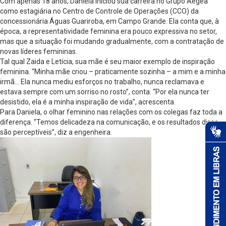
Com apenas 18 anos, Daniela iniciou sua carreira no Grupo Aegea
como estagiária no Centro de Controle de Operações (CCO) da
concessionária Águas Guariroba, em Campo Grande. Ela conta que, à
época, a representatividade feminina era pouco expressiva no setor,
mas que a situação foi mudando gradualmente, com a contratação de
novas líderes femininas.
Tal qual Zaida e Letícia, sua mãe é seu maior exemplo de inspiração
feminina. “Minha mãe criou – praticamente sozinha – a mim e a minha
irmã… Ela nunca mediu esforços no trabalho, nunca reclamava e
estava sempre com um sorriso no rosto”, conta. “Por ela nunca ter
desistido, ela é a minha inspiração de vida”, acrescenta.
Para Daniela, o olhar feminino nas relações com os colegas faz toda a
diferença. “Temos delicadeza na comunicação, e os resultados disso
são perceptíveis”, diz a engenheira.