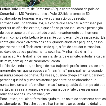
Letícia Yule
. Natural de Campinas (SP), a coordenadora do polo de
Corumbá da MS Pantanal, Letícia Yule, 32, lidera cerca de 50
colaboradores homens, em diversos municípios da região.
Formada em Engenharia Civil, ela conta que escolheu a profissão por
preferir as ciências exatas, e que não se preocupou com a percepção
de que o curso era frequentado predominantemente por homens.
Assim como Zaida, Letícia tem a mãe como exemplo de inspiração. Ela
conta que, com o divórcio dos pais, quando ainda era pequena, passou
por momentos difíceis com a mãe que, além de estudar e trabalhar,
cuidava de Letícia praticamente sozinha. “Minha mãe é minha
inspiração. A vi trabalhar de manhã, de tarde e à noite, estudar e cuidar
de mim, com ajuda de familiares”, conta.
Letícia diz ainda que, ao longo de sua trajetória profissional, viu-se em
momentos em que precisou ser “mais firme”, principalmente quando
assumiu cargos de chefia. “Às vezes, quando chego em um lugar novo,
percebo que há alguma resistência por parte do colaborador que
nunca teve uma chefe mulher…. mas é uma questão de tempo até que
certa barreira seja rompida e eles vejam que o fato de eu ser uma
mulher é apenas um detalhe”, diz.
Para Letícia, seu olhar feminino ajuda muito no relacionamento com os
colaboradores. “Eu acho que o olhar feminino acrescenta no detalhe;