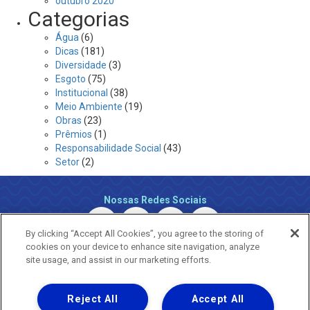
outubro 2020
Categorias
Água
(6)
Dicas
(181)
Diversidade
(3)
Esgoto
(75)
Institucional
(38)
Meio Ambiente
(19)
Obras
(23)
Prêmios
(1)
Responsabilidade Social
(43)
Setor
(2)
Nossas Redes Sociais
By clicking “Accept All Cookies”, you agree to the storing of
cookies on your device to enhance site navigation, analyze
site usage, and assist in our marketing efforts.
Reject All
Accept All
Uma empresa