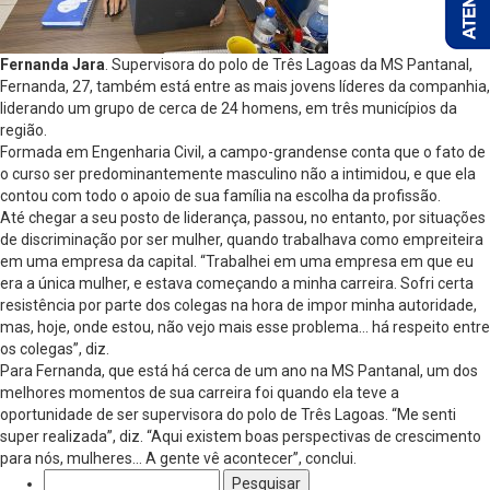
Fernanda Jara
. Supervisora do polo de Três Lagoas da MS Pantanal,
Fernanda, 27, também está entre as mais jovens líderes da companhia,
liderando um grupo de cerca de 24 homens, em três municípios da
região.
Formada em Engenharia Civil, a campo-grandense conta que o fato de
o curso ser predominantemente masculino não a intimidou, e que ela
contou com todo o apoio de sua família na escolha da profissão.
Até chegar a seu posto de liderança, passou, no entanto, por situações
de discriminação por ser mulher, quando trabalhava como empreiteira
em uma empresa da capital. “Trabalhei em uma empresa em que eu
era a única mulher, e estava começando a minha carreira. Sofri certa
resistência por parte dos colegas na hora de impor minha autoridade,
mas, hoje, onde estou, não vejo mais esse problema… há respeito entre
os colegas”, diz.
Para Fernanda, que está há cerca de um ano na MS Pantanal, um dos
melhores momentos de sua carreira foi quando ela teve a
oportunidade de ser supervisora do polo de Três Lagoas. “Me senti
super realizada”, diz. “Aqui existem boas perspectivas de crescimento
para nós, mulheres… A gente vê acontecer”, conclui.
Pesquisar