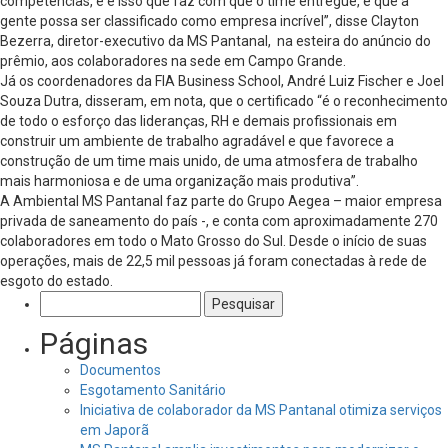
competências, e é isso que faz com que o time entregue, e que a
gente possa ser classificado como empresa incrível”, disse Clayton
Bezerra, diretor-executivo da MS Pantanal, na esteira do anúncio do
prêmio, aos colaboradores na sede em Campo Grande.
Já os coordenadores da FIA Business School, André Luiz Fischer e Joel
Souza Dutra, disseram, em nota, que o certificado “é o reconhecimento
de todo o esforço das lideranças, RH e demais profissionais em
construir um ambiente de trabalho agradável e que favorece a
construção de um time mais unido, de uma atmosfera de trabalho
mais harmoniosa e de uma organização mais produtiva”.
A Ambiental MS Pantanal faz parte do Grupo Aegea – maior empresa
privada de saneamento do país -, e conta com aproximadamente 270
colaboradores em todo o Mato Grosso do Sul. Desde o início de suas
operações, mais de 22,5 mil pessoas já foram conectadas à rede de
esgoto do estado.
Pesquisar
por:
Páginas
Documentos
Esgotamento Sanitário
Iniciativa de colaborador da MS Pantanal otimiza serviços
em Japorã