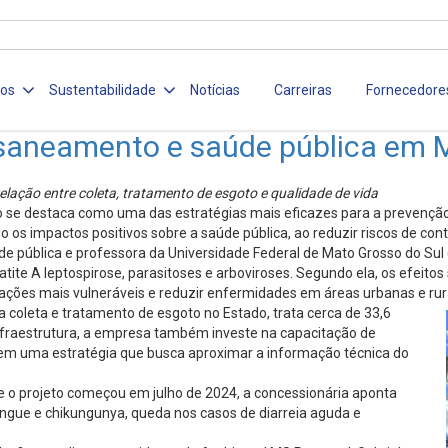
ços
Sustentabilidade
Notícias
Carreiras
Fornecedore
saneamento e saúde pública em 
lação entre coleta, tratamento de esgoto e qualidade de vida
co se destaca como uma das estratégias mais eficazes para a prevençã
 os impactos positivos sobre a saúde pública, ao reduzir riscos de con
de pública e professora da Universidade Federal de Mato Grosso do Su
patite A leptospirose, parasitoses e arboviroses. Segundo ela, os efei
lações mais vulneráveis e reduzir enfermidades em áreas urbanas e rur
 coleta e tratamento de esgoto no Estado, trata cerca de 33,6
nfraestrutura, a empresa também investe na capacitação de
m uma estratégia que busca aproximar a informação técnica do
nde o projeto começou em julho de 2024, a concessionária aponta
engue e chikungunya, queda nos casos de diarreia aguda e