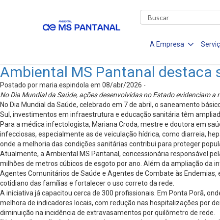
A Empresa
Servi
Ambiental MS Pantanal destaca 
Postado por maria.espindola em 08/abr/2026 -
No Dia Mundial da Saúde, ações desenvolvidas no Estado evidenciam a re
No Dia Mundial da Saúde, celebrado em 7 de abril, o saneamento bási
Sul, investimentos em infraestrutura e educação sanitária têm ampliado
Para a médica infectologista, Mariana Croda, mestre e doutora em saú
infecciosas, especialmente as de veiculação hídrica, como diarreia, he
onde a melhoria das condições sanitárias contribui para proteger popu
Atualmente, a Ambiental MS Pantanal, concessionária responsável pela
milhões de metros cúbicos de esgoto por ano. Além da ampliação da i
Agentes Comunitários de Saúde e Agentes de Combate às Endemias, e
cotidiano das famílias e fortalecer o uso correto da rede.
A iniciativa já capacitou cerca de 300 profissionais. Em Ponta Porã, o
melhora de indicadores locais, com redução nas hospitalizações por d
diminuição na incidência de extravasamentos por quilômetro de rede.