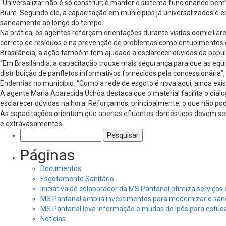
“Universalizar não é só construir; é manter o sistema funcionando bem”
Buim. Segundo ele, a capacitação em municípios já universalizados é e
saneamento ao longo do tempo.
Na prática, os agentes reforçam orientações durante visitas domicili
correto de resíduos e na prevenção de problemas como entupimentos
Brasilândia, a ação também tem ajudado a esclarecer dúvidas da popu
“Em Brasilândia, a capacitação trouxe mais segurança para que as equ
distribuição de panfletos informativos fornecidos pela concessionária
Endemias no município. “Como a rede de esgoto é nova aqui, ainda exis
A agente Maria Aparecida Uchôa destaca que o material facilita o diál
esclarecer dúvidas na hora. Reforçamos, principalmente, o que não pod
As capacitações orientam que apenas efluentes domésticos devem ser d
e extravasamentos.
Pesquisar
por:
Páginas
Documentos
Esgotamento Sanitário
Iniciativa de colaborador da MS Pantanal otimiza serviço
MS Pantanal amplia investimentos para modernizar o sa
MS Pantanal leva informação e mudas de Ipês para estud
Notícias