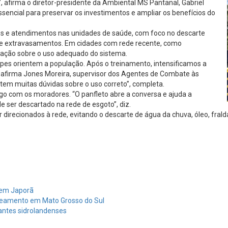
, afirma o diretor-presidente da Ambiental MS Pantanal, Gabriel
ssencial para preservar os investimentos e ampliar os benefícios do
ares e atendimentos nas unidades de saúde, com foco no descarte
 e extravasamentos. Em cidades com rede recente, como
lação sobre o uso adequado do sistema.
ipes orientem a população. Após o treinamento, intensificamos a
”, afirma Jones Moreira, supervisor dos Agentes de Combate às
tem muitas dúvidas sobre o uso correto”, completa.
ogo com os moradores. “O panfleto abre a conversa e ajuda a
e ser descartado na rede de esgoto”, diz.
irecionados à rede, evitando o descarte de água da chuva, óleo, fral
s em Japorã
neamento em Mato Grosso do Sul
antes sidrolandenses