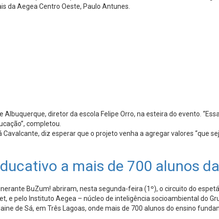
nais da Aegea Centro Oeste, Paulo Antunes.
e Albuquerque, diretor da escola Felipe Orro, na esteira do evento. “Ess
ucação”, completou.
Sá Cavalcante, diz esperar que o projeto venha a agregar valores “que 
educativo a mais de 700 alunos da
rante BuZum! abriram, nesta segunda-feira (1º), o circuito do espetácu
et, e pelo Instituto Aegea – núcleo de inteligência socioambiental do G
laine de Sá, em Três Lagoas, onde mais de 700 alunos do ensino funda