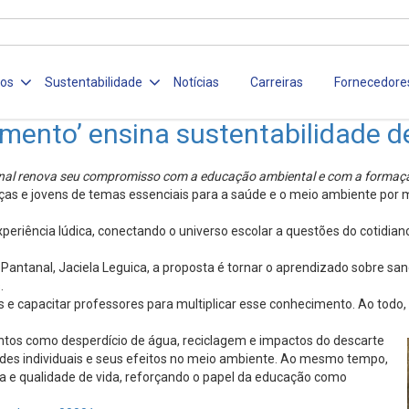
ços
Sustentabilidade
Notícias
Carreiras
Fornecedore
amento’ ensina sustentabilidade d
anal renova seu compromisso com a educação ambiental e com a formação
nças e jovens de temas essenciais para a saúde e o meio ambiente por
riência lúdica, conectando o universo escolar a questões do cotidiano
Pantanal, Jaciela Leguica, a proposta é tornar o aprendizado sobre s
.
e capacitar professores para multiplicar esse conhecimento. Ao todo, 
ntos como desperdício de água, reciclagem e impactos do descarte
tudes individuais e seus efeitos no meio ambiente. Ao mesmo tempo,
ica e qualidade de vida, reforçando o papel da educação como