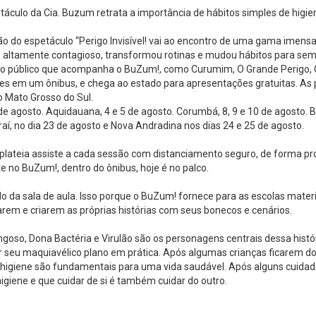
áculo da Cia. Buzum retrata a importância de hábitos simples de higie
o do espetáculo “Perigo Invisível! vai ao encontro de uma gama imensa d
as altamente contagioso, transformou rotinas e mudou hábitos para sem
elo público que acompanha o BuZum!, como Curumim, O Grande Perigo, Cai
tes em um ônibus, e chega ao estado para apresentações gratuitas. As
o Mato Grosso do Sul.
e agosto. Aquidauana, 4 e 5 de agosto. Corumbá, 8, 9 e 10 de agosto. B
raí, no dia 23 de agosto e Nova Andradina nos dias 24 e 25 de agosto.
lateia assiste a cada sessão com distanciamento seguro, de forma prot
e no BuZum!, dentro do ônibus, hoje é no palco.
o da sala de aula. Isso porque o BuZum! fornece para as escolas mate
rem e criarem as próprias histórias com seus bonecos e cenários.
goso, Dona Bactéria e Virulão são os personagens centrais dessa histór
r seu maquiavélico plano em prática. Após algumas crianças ficarem 
higiene são fundamentais para uma vida saudável. Após alguns cuidado
igiene e que cuidar de si é também cuidar do outro.