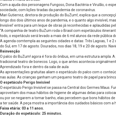
Com a ajuda dos personagens Fungoso, Dona Bactéria e Virulão, o espet
sociedade, com lições tiradas da pandemia de coronavírus.
Mari Gutierrez, diretora de produção do BuZum!, explica que a concepçã
longo dos dois últimos anos de pandemia, e o quanto algo invisível, m
Invisível’ entra para um leque de obras já reconhecidas e aplaudidas p
“A companhia de teatro BuZum roda o Brasil com espetáculos itineran
todo, o espetáculo será levado a mais de 6 mil alunos da rede pública d
A agenda comtempla as seguintes cidades e datas: Três Lagoas, 1 e 2 d
do Sul, em 17 de agosto. Dourados, nos dias 18, 19 e 20 de agosto. Navi
Reinvenção
O palco do BuZum! agora é fora do ônibus, em uma estrutura ampla. A p
tradicional teatro de bonecos. Logo, o que antes acontecia originalment
Aprendizado fora e dentro da sala de aula
As apresentações gratuitas aliam o espetáculo do palco com o conteúd
nas aulas. As crianças ganham um pequeno teatro de papel para brinca
O espetáculo Perigo Invisível
O espetáculo Perigo Invisível se passa na Central dos Germes Maus. Fun
aproveitam dos maus hábitos de higiene de algumas delas para coloca
ou por se negarem a tomar banho, elas percebem que bons hábitos de 
a ter saúde. A peça mostra a importância dos cuidados básicos com a h
Faixa etária: 03 a 11 anos.
Duração do espetáculo: 25 minutos.