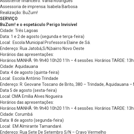
Assistente financeiro: Vania Rodrigues
Assessoria de imprensa: Isabela Barbosa
Realização: BuZum!
SERVIÇO
BuZum! e o espetáculo Perigo Invisível
Cidade: Três Lagoas
Data: 1 e 2 de agosto (segunda e terça-feira)
Local: Escola Municipal Professora Elaine de Sá.
Endereço: Rua Jatobá,S/N,bairro Novo Oeste
Horários das apresentações:
Horários MANHÃ: 9h 9h40 10h20 11h – 4 sessões. Horários TARDE: 13h
Cidade: Aquidauana
Data: 4 de agosto (quinta-feira)
Local: Escola Antônio Trindade
Endereço: R. Geovane Toscano de Brito, 380 – Trindade, Aquidauana –
Data 5 de agosto (sexta-feira)
Local: CMA Emília Alves Nogueira
Horários das apresentações:
Horários MANHÃ: 9h 9h40 10h20 11h – 4 sessões. Horários TARDE: 13h
Cidade: Corumbá
Data: 8 de agosto (segunda-feira)
Local: EM Almirante Tamandaré.
Endereço: Rua Sete De Setembro S/N – Cravo Vermelho