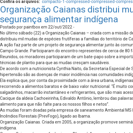
Confira os arquivos:
compacto-1-compressed-compressed-compres
Organização Caianas distribui mu
segurança alimentar indígena
Postado por paintbox em 22/out/2022 -
No último sábado (22) a Organização Caianas – criada com a missão de
distribuiu mil mudas de espécies frutíferas a famílias do território de
A ação faz parte de um projeto de segurança alimentar junto às comun
Campo Grande. Participaram do encontro representes de cerca de 80 fam
Reunidos, os moradores participaram de um bate-papo sobre a importâ
técnicas de plantio para que as mudas cresçam saudáveis.
De acordo com a nutricionista Cynthia Naito, da Secretaria Especial de
hipertensão são as doenças de maior incidência nas comunidades indíg
Ela explica que, por conta da proximidade com a área urbana, indígena
recorrendo a alimentos baratos e de baixo valor nutricional. “É muito
salgadinhos, macarrão instantâneo e refrigerantes, que são mais acess
Cacique da aldeia Cachoeirinha, Edivaldo Antônio, lembrou das palavra
alimento para que não falte para os nossos filhos e netos”.
As mudas foram doadas pela empresa de saneamento Ambiental MS Pant
Incêndios Florestais (PrevFogo), ligado ao Ibama.
Organização Caianas. Criada em 2005, a organização promove seminário
indígena.