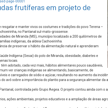
sed-page-00001
das frutíferas em projeto de
 resgatar e manter vivos os costumes e tradições do povo Terena –
 Cachoeirinha, no Pantanal sul-mato-grossense.
idades de Miranda (MS), município localizado a 200 quilômetros de
ílias indígenas, da aldeia Cachoeirinha.
ncia de preservar o hábito da alimentação natural e aprenderam
 Saúde Indígena (Sesai) do polo de Miranda, obesidade, diabetes e
enas locais.
s têm adotado, cada vez mais, hábitos alimentares pouco saudáveis,
 comum ver crianças indígenas se alimentando, basicamente, de
íveis e carregados de sódio e açúcar, resultando no aumento da incidên
s do avô sobre a importância do plantio para a segurança alimentar da 
anal, controlada pelo Grupo Aegea. O projeto contou ainda com o ap
s, ações ambientais, projetos educativos e a ampliação de áreas agro