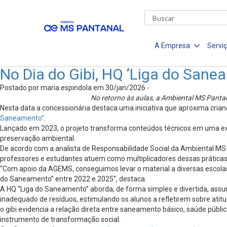
A Empresa
Servi
No Dia do Gibi, HQ ‘Liga do Sane
Postado por maria.espindola em 30/jan/2026 -
No retorno às aulas, a Ambiental MS Pant
Nesta data a concessionária destaca uma iniciativa que aproxima cria
Saneamento”
.
Lançado em 2023, o projeto transforma conteúdos técnicos em uma expe
preservação ambiental.
De acordo com a analista de Responsabilidade Social da Ambiental MS 
professores e estudantes atuem como multiplicadores dessas práticas
“Com apoio da AGEMS, conseguimos levar o material a diversas escolas 
do Saneamento” entre 2022 e 2025”, destaca.
A HQ “Liga do Saneamento” aborda, de forma simples e divertida, assu
inadequado de resíduos, estimulando os alunos a refletirem sobre ati
o gibi evidencia a relação direta entre saneamento básico, saúde públ
instrumento de transformação social.