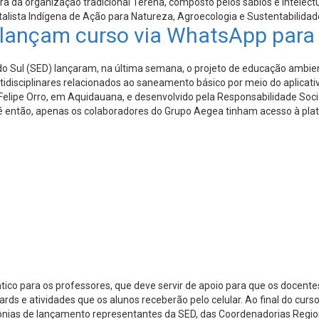
da organização tradicional Terena, composto pelos sábios e intelectuai
ista Indígena de Ação para Natureza, Agroecologia e Sustentabilidad
lançam curso via WhatsApp para 
o Sul (SED) lançaram, na última semana, o projeto de educação ambie
ultidisciplinares relacionados ao saneamento básico por meio do aplicat
 Felipe Orro, em Aquidauana, e desenvolvido pela Responsabilidade So
é então, apenas os colaboradores do Grupo Aegea tinham acesso à pla
ático para os professores, que deve servir de apoio para que os docen
ds e atividades que os alunos receberão pelo celular. Ao final do curs
ônias de lançamento representantes da SED, das Coordenadorias Region