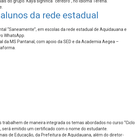
s do grupo. Kayá significa “cérebro”, no idioma Terena.
e.
alunos da rede estadual
ntal “Saneamente”, em escolas da rede estadual de Aquidauana e
ivo WhatsApp.
cial da MS Pantanal, com apoio da SED e da Academia Aegea –
taforma.
tes trabalhem de maneira integrada os temas abordados no curso “Ciclo
o, será emitido um certificado com o nome do estudante.
ais de Educação, da Prefeitura de Aquidauana, além do diretor-