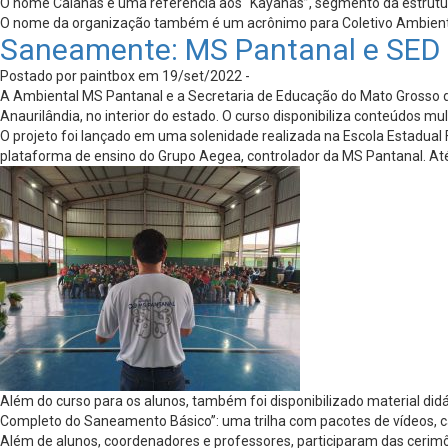
O nome Caianas é uma referência aos “Kayanás”, segmento da estrutura 
O nome da organização também é um acrônimo para Coletivo Ambiental
Saneamente: MS Pantanal e SED 
Postado por paintbox em 19/set/2022 -
A Ambiental MS Pantanal e a Secretaria de Educação do Mato Grosso d
Anaurilândia, no interior do estado. O curso disponibiliza conteúdos m
O projeto foi lançado em uma solenidade realizada na Escola Estadual
plataforma de ensino do Grupo Aegea, controlador da MS Pantanal. At
Além do curso para os alunos, também foi disponibilizado material did
Completo do Saneamento Básico”: uma trilha com pacotes de vídeos, car
Além de alunos, coordenadores e professores, participaram das cerim