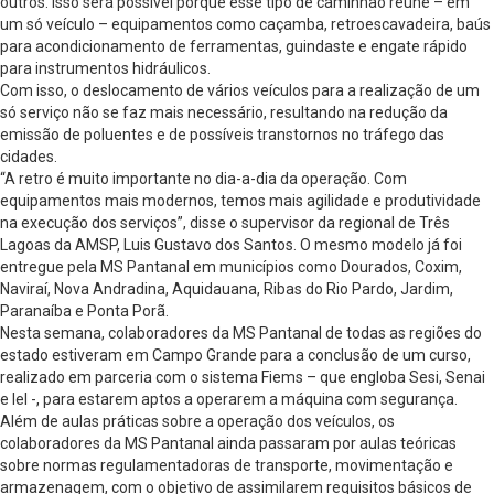
outros. Isso será possível porque esse tipo de caminhão reúne – em
um só veículo – equipamentos como caçamba, retroescavadeira, baús
para acondicionamento de ferramentas, guindaste e engate rápido
para instrumentos hidráulicos.
Com isso, o deslocamento de vários veículos para a realização de um
só serviço não se faz mais necessário, resultando na redução da
emissão de poluentes e de possíveis transtornos no tráfego das
cidades.
“A retro é muito importante no dia-a-dia da operação. Com
equipamentos mais modernos, temos mais agilidade e produtividade
na execução dos serviços”, disse o supervisor da regional de Três
Lagoas da AMSP, Luis Gustavo dos Santos. O mesmo modelo já foi
entregue pela MS Pantanal em municípios como Dourados, Coxim,
Naviraí, Nova Andradina, Aquidauana, Ribas do Rio Pardo, Jardim,
Paranaíba e Ponta Porã.
Nesta semana, colaboradores da MS Pantanal de todas as regiões do
estado estiveram em Campo Grande para a conclusão de um curso,
realizado em parceria com o sistema Fiems – que engloba Sesi, Senai
e Iel -, para estarem aptos a operarem a máquina com segurança.
Além de aulas práticas sobre a operação dos veículos, os
colaboradores da MS Pantanal ainda passaram por aulas teóricas
sobre normas regulamentadoras de transporte, movimentação e
armazenagem, com o objetivo de assimilarem requisitos básicos de