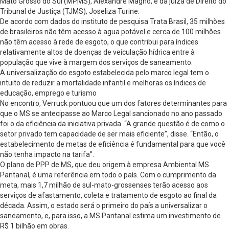
Mato Grosso do Sul (MPMS), Alexandre Magno, e da juíza de Direito do
Tribunal de Justiça (TJMS), Joseliza Turine.
De acordo com dados do instituto de pesquisa Trata Brasil, 35 milhões
de brasileiros não têm acesso à agua potável e cerca de 100 milhões
não têm acesso à rede de esgoto, o que contribui para índices
relativamente altos de doenças de veiculação hídrica entre à
população que vive à margem dos serviços de saneamento.
A universalização do esgoto estabelecida pelo marco legal tem o
intuito de reduzir a mortalidade infantil e melhoras os índices de
educação, emprego e turismo
No encontro, Verruck pontuou que um dos fatores determinantes para
que o MS se antecipasse ao Marco Legal sancionado no ano passado
foi o da eficiência da iniciativa privada. “A grande questão é de como o
setor privado tem capacidade de ser mais eficiente”, disse. “Então, o
estabelecimento de metas de eficiência é fundamental para que você
não tenha impacto na tarifa”.
O plano de PPP de MS, que deu origem à empresa Ambiental MS
Pantanal, é uma referência em todo o país. Com o cumprimento da
meta, mais 1,7 milhão de sul-mato-grossenses terão acesso aos
serviços de afastamento, coleta e tratamento de esgoto ao final da
década. Assim, o estado será o primeiro do país a universalizar o
saneamento, e, para isso, a MS Pantanal estima um investimento de
R$ 1 bilhão em obras.