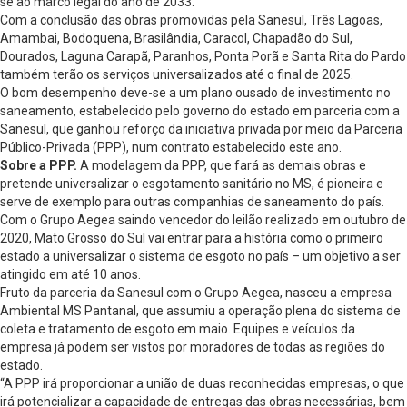
se ao marco legal do ano de 2033.
Com a conclusão das obras promovidas pela Sanesul, Três Lagoas,
Amambai, Bodoquena, Brasilândia, Caracol, Chapadão do Sul,
Dourados, Laguna Carapã, Paranhos, Ponta Porã e Santa Rita do Pardo
também terão os serviços universalizados até o final de 2025.
O bom desempenho deve-se a um plano ousado de investimento no
saneamento, estabelecido pelo governo do estado em parceria com a
Sanesul, que ganhou reforço da iniciativa privada por meio da Parceria
Público-Privada (PPP), num contrato estabelecido este ano.
Sobre a PPP.
A modelagem da PPP, que fará as demais obras e
pretende universalizar o esgotamento sanitário no MS, é pioneira e
serve de exemplo para outras companhias de saneamento do país.
Com o Grupo Aegea saindo vencedor do leilão realizado em outubro de
2020, Mato Grosso do Sul vai entrar para a história como o primeiro
estado a universalizar o sistema de esgoto no país – um objetivo a ser
atingido em até 10 anos.
Fruto da parceria da Sanesul com o Grupo Aegea, nasceu a empresa
Ambiental MS Pantanal, que assumiu a operação plena do sistema de
coleta e tratamento de esgoto em maio. Equipes e veículos da
empresa já podem ser vistos por moradores de todas as regiões do
estado.
“A PPP irá proporcionar a união de duas reconhecidas empresas, o que
irá potencializar a capacidade de entregas das obras necessárias, bem