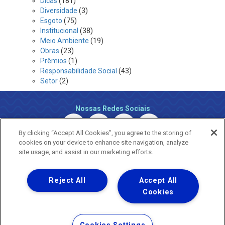
Dicas
(181)
Diversidade
(3)
Esgoto
(75)
Institucional
(38)
Meio Ambiente
(19)
Obras
(23)
Prêmios
(1)
Responsabilidade Social
(43)
Setor
(2)
Nossas Redes Sociais
By clicking “Accept All Cookies”, you agree to the storing of
cookies on your device to enhance site navigation, analyze
site usage, and assist in our marketing efforts.
Reject All
Accept All
Uma empresa
Copyright ® 2026 - Todos os Direitos Reservados.
Cookies
Nossa natureza movimenta a vida
Termos Gerais de Uso de Sites e Aplicativos