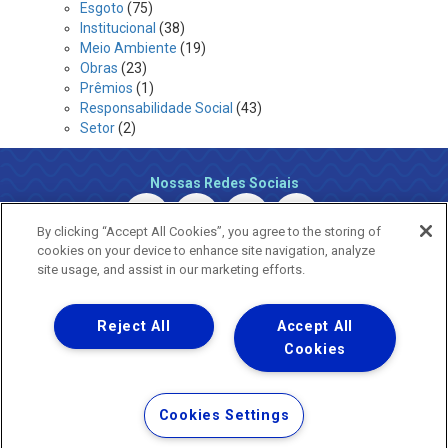
Esgoto
(75)
Institucional
(38)
Meio Ambiente
(19)
Obras
(23)
Prêmios
(1)
Responsabilidade Social
(43)
Setor
(2)
Nossas Redes Sociais
By clicking “Accept All Cookies”, you agree to the storing of
cookies on your device to enhance site navigation, analyze
site usage, and assist in our marketing efforts.
Reject All
Accept All
Uma empresa
Copyright ® 2026 - Todos os Direitos Reservados.
Cookies
Nossa natureza movimenta a vida
Termos Gerais de Uso de Sites e Aplicativos
Cookies Settings
Política de Privacidade e Proteção de Dados