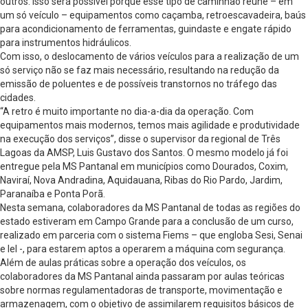
outros. Isso será possível porque esse tipo de caminhão reúne – em
um só veículo – equipamentos como caçamba, retroescavadeira, baús
para acondicionamento de ferramentas, guindaste e engate rápido
para instrumentos hidráulicos.
Com isso, o deslocamento de vários veículos para a realização de um
só serviço não se faz mais necessário, resultando na redução da
emissão de poluentes e de possíveis transtornos no tráfego das
cidades.
“A retro é muito importante no dia-a-dia da operação. Com
equipamentos mais modernos, temos mais agilidade e produtividade
na execução dos serviços”, disse o supervisor da regional de Três
Lagoas da AMSP, Luis Gustavo dos Santos. O mesmo modelo já foi
entregue pela MS Pantanal em municípios como Dourados, Coxim,
Naviraí, Nova Andradina, Aquidauana, Ribas do Rio Pardo, Jardim,
Paranaíba e Ponta Porã.
Nesta semana, colaboradores da MS Pantanal de todas as regiões do
estado estiveram em Campo Grande para a conclusão de um curso,
realizado em parceria com o sistema Fiems – que engloba Sesi, Senai
e Iel -, para estarem aptos a operarem a máquina com segurança.
Além de aulas práticas sobre a operação dos veículos, os
colaboradores da MS Pantanal ainda passaram por aulas teóricas
sobre normas regulamentadoras de transporte, movimentação e
armazenagem, com o objetivo de assimilarem requisitos básicos de