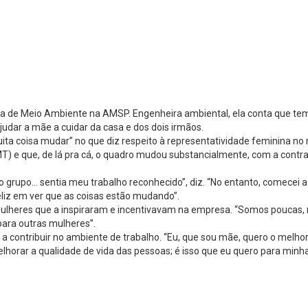
ora de Meio Ambiente na AMSP. Engenheira ambiental, ela conta que tem
judar a mãe a cuidar da casa e dos dois irmãos.
a coisa mudar” no que diz respeito à representatividade feminina no 
e que, de lá pra cá, o quadro mudou substancialmente, com a contrat
rupo… sentia meu trabalho reconhecido”, diz. “No entanto, comecei a ref
eliz em ver que as coisas estão mudando”.
eu mulheres que a inspiraram e incentivavam na empresa. “Somos pouca
para outras mulheres”.
 contribuir no ambiente de trabalho. “Eu, que sou mãe, quero o melhor 
orar a qualidade de vida das pessoas; é isso que eu quero para minha 