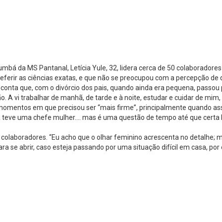
umbá da MS Pantanal, Letícia Yule, 32, lidera cerca de 50 colaboradore
preferir as ciências exatas, e que não se preocupou com a percepção 
conta que, com o divórcio dos pais, quando ainda era pequena, passou 
. A vi trabalhar de manhã, de tarde e à noite, estudar e cuidar de mim,
e em momentos em que precisou ser “mais firme”, principalmente quando 
a teve uma chefe mulher…. mas é uma questão de tempo até que certa b
colaboradores. “Eu acho que o olhar feminino acrescenta no detalhe; ma
para se abrir, caso esteja passando por uma situação difícil em cas