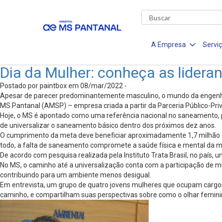
A Empresa
Servi
Dia da Mulher: conheça as lidera
Postado por paintbox em 08/mar/2022 -
Apesar de parecer predominantemente masculino, o mundo da engenhar
MS Pantanal (AMSP) – empresa criada a partir da Parceria Público-Pr
Hoje, o MS é apontado como uma referência nacional no saneamento, po
de universalizar o saneamento básico dentro dos próximos dez anos.
O cumprimento da meta deve beneficiar aproximadamente 1,7 milhão d
todo, a falta de saneamento compromete a saúde física e mental da mu
De acordo com pesquisa realizada pela Instituto Trata Brasil, no paí
No MS, o caminho até a universalização conta com a participação de 
contribuindo para um ambiente menos desigual.
Em entrevista, um grupo de quatro jovens mulheres que ocupam carg
caminho, e compartilham suas perspectivas sobre como o olhar femini