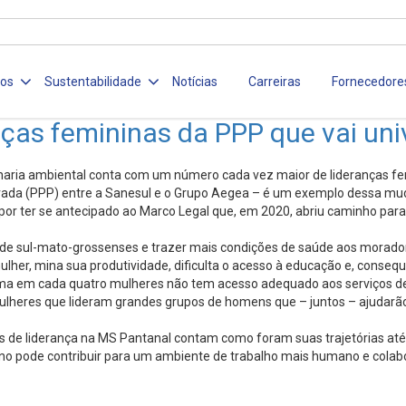
ços
Sustentabilidade
Notícias
Carreiras
Fornecedore
nças femininas da PPP que vai un
ia ambiental conta com um número cada vez maior de lideranças femin
ivada (PPP) entre a Sanesul e o Grupo Aegea – é um exemplo dessa mu
r ter se antecipado ao Marco Legal que, em 2020, abriu caminho para q
e sul-mato-grossenses e trazer mais condições de saúde aos morador
lher, mina sua produtividade, dificulta o acesso à educação e, conseq
s, uma em cada quatro mulheres não tem acesso adequado aos serviços 
mulheres que lideram grandes grupos de homens que – juntos – ajudarã
os de liderança na MS Pantanal contam como foram suas trajetórias 
no pode contribuir para um ambiente de trabalho mais humano e colabo