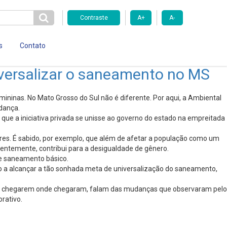
Contraste
A+
A-
s
Contato
iversalizar o saneamento no MS
inas. No Mato Grosso do Sul não é diferente. Por aqui, a Ambiental
dança.
ue a iniciativa privada se unisse ao governo do estado na empreitada
es. É sabido, por exemplo, que além de afetar a população como um
uentemente, contribui para a desigualdade de gênero.
de saneamento básico.
o a alcançar a tão sonhada meta de universalização do saneamento,
até chegarem onde chegaram, falam das mudanças que observaram pelo
rativo.