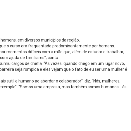
s homens, em diversos municípios da região.
de que o curso era frequentado predominantemente por homens.
por momentos difíceis com a mãe que, além de estudar e trabalhar,
 com ajuda de familiares”, conta.
assumiu cargos de chefia. “Às vezes, quando chego em um lugar novo,
arreira seja rompida e eles vejam que o fato de eu ser uma mulher é
is sutil e humano ao abordar o colaborador”, diz. “Nós, mulheres,
a, por exemplo”. “Somos uma empresa, mas também somos humanos… às