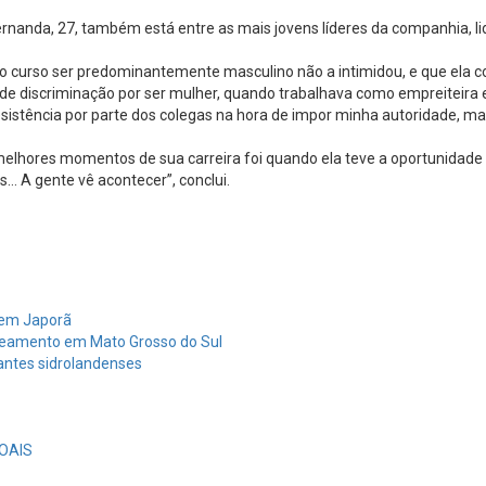
Fernanda, 27, também está entre as mais jovens líderes da companhia, 
 curso ser predominantemente masculino não a intimidou, e que ela con
ões de discriminação por ser mulher, quando trabalhava como empreite
esistência por parte dos colegas na hora de impor minha autoridade, ma
lhores momentos de sua carreira foi quando ela teve a oportunidade de
s… A gente vê acontecer”, conclui.
s em Japorã
neamento em Mato Grosso do Sul
antes sidrolandenses
OAIS