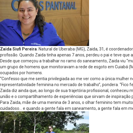
Zaida Siufi Pereira
. Natural de Uberaba (MG), Zaida, 31, é coordenad
profissão. Quando Zaida tinha apenas 7 anos, perdeu o pai e teve que a
Desde que começou a trabalhar no ramo do saneamento, Zaida viu “muit
um grupo de homens que monitoravam a rede de esgoto em Cuiabá (MT) 
ocupados por homens.
“Confesso que me sentia privilegiada ao me ver como a única mulher no g
representatividade feminina no mercado de trabalho”, pondera. “Fico f
Zaida diz ainda que, ao longo de sua trajetória profissional, conhec
união e o compartilhamento de experiências que sirvam de inspiração 
Para Zaida, mãe de uma menina de 3 anos, o olhar feminino tem muito a
cuidadoso… e quando a gente fala em saneamento, a gente fala em melh