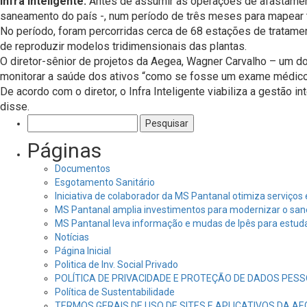
Infra Inteligente.
Antes de assumir as operações de afastament
saneamento do país -, num período de três meses para mapear 
No período, foram percorridas cerca de 68 estações de tratam
de reproduzir modelos tridimensionais das plantas.
O diretor-sênior de projetos da Aegea, Wagner Carvalho – um do
monitorar a saúde dos ativos “como se fosse um exame médico
De acordo com o diretor, o Infra Inteligente viabiliza a gestão 
disse.
Pesquisar
por:
Páginas
Documentos
Esgotamento Sanitário
Iniciativa de colaborador da MS Pantanal otimiza serviço
MS Pantanal amplia investimentos para modernizar o sa
MS Pantanal leva informação e mudas de Ipês para estud
Notícias
Página Inicial
Politica de Inv. Social Privado
POLÍTICA DE PRIVACIDADE E PROTEÇÃO DE DADOS PESS
Política de Sustentabilidade
TERMOS GERAIS DE USO DE SITES E APLICATIVOS DA A