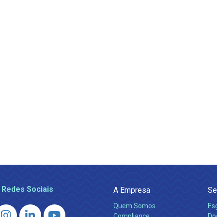
 Redes Sociais
A Empresa
Se
Quem Somos
Es
Compliance
Do