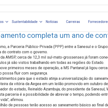
ços
Sustentabilidade
Notícias
Carreiras
Fornecedore
amento completa um ano de contra
ismo, a Parceria Público-Privada (PPP) entre a Sanesul e o Gr
a do contrato com o governo.
 da AMSP, cerca de 12,3 mil sul-mato-grossenses já foram cone
ulos já são vistos trabalhando em todas as regiões do Estado.
nove primeiros meses de operação, a MS Pantanal já ligou cerca
o possa fluir com segurança.
timentos para que o estado atinja a universalização do saneame
steira da vitória da Aegea em um leilão promovido em outubro 
ador do estado, Reinaldo Azambuja, do presidente da Sanesul, Wa
ta parceria é a possibilidade de abreviar o tempo, podendo en
ida”, afirmou.
lhão de pessoas terão acesso ao saneamento básico ao final d