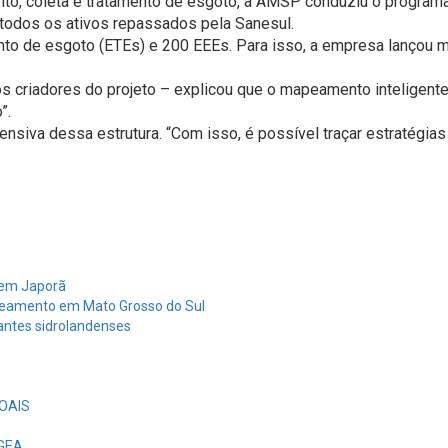
o, coleta e tratamento de esgoto, a AMSP conduziu o programa 
todos os ativos repassados pela Sanesul.
ento de esgoto (ETEs) e 200 EEEs. Para isso, a empresa lançou
s criadores do projeto – explicou que o mapeamento inteligente
”.
intensiva dessa estrutura. “Com isso, é possível traçar estratég
s em Japorã
neamento em Mato Grosso do Sul
antes sidrolandenses
OAIS
EGEA