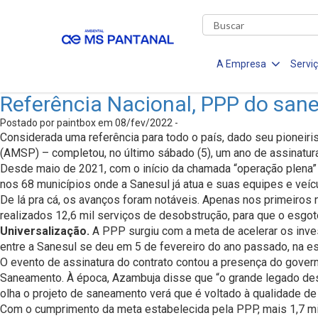
A Empresa
Servi
Referência Nacional, PPP do sane
Postado por paintbox em 08/fev/2022 -
Considerada uma referência para todo o país, dado seu pioneir
(AMSP) – completou, no último sábado (5), um ano de assinatur
Desde maio de 2021, com o início da chamada “operação plena”
nos 68 municípios onde a Sanesul já atua e suas equipes e veíc
De lá pra cá, os avanços foram notáveis. Apenas nos primeiros 
realizados 12,6 mil serviços de desobstrução, para que o esgot
Universalização.
A PPP surgiu com a meta de acelerar os inves
entre a Sanesul se deu em 5 de fevereiro do ano passado, na e
O evento de assinatura do contrato contou a presença do govern
Saneamento. À época, Azambuja disse que “o grande legado des
olha o projeto de saneamento verá que é voltado à qualidade de v
Com o cumprimento da meta estabelecida pela PPP, mais 1,7 mi