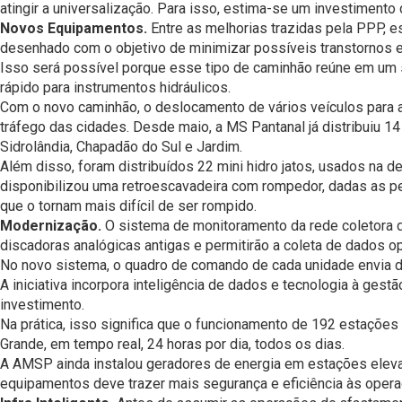
atingir a universalização. Para isso, estima-se um investimento 
Novos Equipamentos.
Entre as melhorias trazidas pela PPP, 
desenhado com o objetivo de minimizar possíveis transtornos e
Isso será possível porque esse tipo de caminhão reúne em um 
rápido para instrumentos hidráulicos.
Com o novo caminhão, o deslocamento de vários veículos para a
tráfego das cidades. Desde maio, a MS Pantanal já distribuiu 
Sidrolândia, Chapadão do Sul e Jardim.
Além disso, foram distribuídos 22 mini hidro jatos, usados na
disponibilizou uma retroescavadeira com rompedor, dadas as pe
que o tornam mais difícil de ser rompido.
Modernização.
O sistema de monitoramento da rede coletora d
discadoras analógicas antigas e permitirão a coleta de dados 
No novo sistema, o quadro de comando de cada unidade envia d
A iniciativa incorpora inteligência de dados e tecnologia à ges
investimento.
Na prática, isso significa que o funcionamento de 192 estaçõe
Grande, em tempo real, 24 horas por dia, todos os dias.
A AMSP ainda instalou geradores de energia em estações eleva
equipamentos deve trazer mais segurança e eficiência às oper