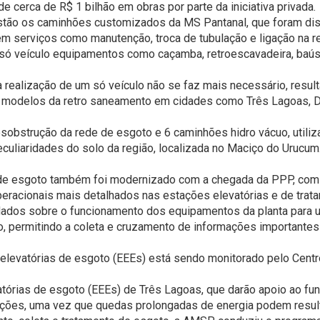
de cerca de R$ 1 bilhão em obras por parte da iniciativa privada.
estão os caminhões customizados da MS Pantanal, que foram dis
m serviços como manutenção, troca de tubulação e ligação na r
só veículo equipamentos como caçamba, retroescavadeira, baús
 realização de um só veículo não se faz mais necessário, resul
14 modelos da retro saneamento em cidades como Três Lagoas, Do
 desobstrução da rede de esgoto e 6 caminhões hidro vácuo, uti
culiaridades do solo da região, localizada no Maciço do Urucum
e esgoto também foi modernizado com a chegada da PPP, com a in
operacionais mais detalhados nas estações elevatórias e de tra
ados sobre o funcionamento dos equipamentos da planta para u
tão, permitindo a coleta e cruzamento de informações importante
s elevatórias de esgoto (EEEs) está sendo monitorado pelo Cen
tórias de esgoto (EEEs) de Três Lagoas, que darão apoio ao fu
ações, uma vez que quedas prolongadas de energia podem resul