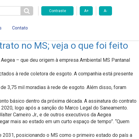
Contraste
A+
A-
s
Contato
to no MS; veja o que foi feito
upo Aegea – que deu origem à empresa Ambiental MS Pantanal
ctados à rede coletora de esgoto. A companhia está presente
 de 3,75 mil moradias à rede de esgoto. Além disso, foram
nto básico dentro da próxima década. A assinatura do contrato
de 2020, logo após a sanção do Marco Legal do Saneamento.
lter Carneiro Jr., e de outros executivos da Aegea
tregar mais ao estado em um curto espaço de tempo”. “Quem
e 2031, posicionando o MS como o primeiro estado do país a