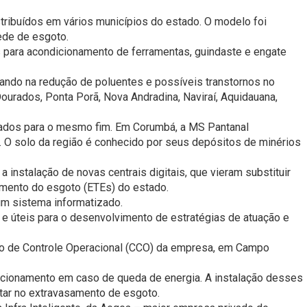
tribuídos em vários municípios do estado. O modelo foi
ede de esgoto.
 para acondicionamento de ferramentas, guindaste e engate
tando na redução de poluentes e possíveis transtornos no
urados, Ponta Porã, Nova Andradina, Naviraí, Aquidauana,
lizados para o mesmo fim. Em Corumbá, a MS Pantanal
. O solo da região é conhecido por seus depósitos de minérios
stalação de novas centrais digitais, que vieram substituir
tamento do esgoto (ETEs) do estado.
m sistema informatizado.
s e úteis para o desenvolvimento de estratégias de atuação e
tro de Controle Operacional (CCO) da empresa, em Campo
ncionamento em caso de queda de energia. A instalação desses
tar no extravasamento de esgoto.