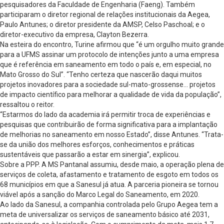
pesquisadores da Faculdade de Engenharia (Faeng). Também
participaram o diretor regional de relações institucionais da Aegea,
Paulo Antunes; o diretor presidente da AMSP, Celso Paschoal; e o
diretor-executivo da empresa, Clayton Bezerra.
Na esteira do encontro, Turine afirmou que “é um orgulho muito grande
para a UFMS assinar um protocolo de intenções junto a uma empresa
que é referência em saneamento em todo o país e, em especial, no
Mato Grosso do Sul”. “Tenho certeza que nascerão daqui muitos
projetos inovadores para a sociedade sul-mato-grossense… projetos
de impacto científico para melhorar a qualidade de vida da população”,
ressaltou o reitor.
“Estarmos do lado da academia irá permitir troca de experiências e
pesquisas que contribuirão de forma significativa para a implantação
de melhorias no saneamento em nosso Estado”, disse Antunes. “Trata-
se da união dos melhores esforços, conhecimentos e práticas
sustentáveis que passarão a estar em sinergia”, explicou.
Sobre a PPP. A MS Pantanal assumiu, desde maio, a operação plena de
serviços de coleta, afastamento e tratamento de esgoto em todos os
68 municípios em que a Sanesul já atua. A parceria pioneira se tornou
viável após a sanção do Marco Legal do Saneamento, em 2020.
Ao lado da Sanesul, a companhia controlada pelo Grupo Aegea tem a
meta de universalizar os serviços de saneamento básico até 2031,