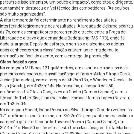
percurso e isso amenizou um pouco o impacto”, completou o dirigente,
que também destacou o nível técnico dos competidores. “As equipes
são muito organizadas”.
A alta temporada foi determinante no rendimento dos atletas,
interferindo logicamente nos resultados. A largada do ciclismo ocorreu
às 7h, com os competidores percorrendo o trecho entre a Praça da
Liberdade e o trevo que demanda a Bodoquena (MS-178), onde foi
dada a largada. Depois do esforço, o sorriso e a alegria dos atletas
após conhecerem sua classificação criaram um clima de muita
animação ao final do evento, com a entrega da premiação.
Classificação geral
Na categoria MTB nos 121 quilômetros, em disputa acirrada, os dois
primeiros colocados na classificação geral foram: Ailton Stropa Garcia
Junior (Dourados), com o tempo de 4h25m13s, e Wanderlei Recaldi da
Silva (Bonito), em 4h25m14s. No feminino, a campeã dos 50
quilômetros foi Otavia Gonçalves da Cunha (Campo Grande), com o
tempo de 1h42m36s, e no masculino, Esmael Ramos Lopes (Navirai),
em 1h30m04s.
Na categoria Speed, Ingrid Pereira da Silva (Campo Grande) venceu os
121 quilômetros no feminino, em 3h22m12s, enquanto no masculino o
campeão geral foi Leonardo Tavares Pereira (Campo Grande), em
3h14m41s. Nos 50 quilômetros, esta foi a classificação: Talita Martins
(Campo Grande), com o tempo de 1h3206s, foi a campeã no feminino;