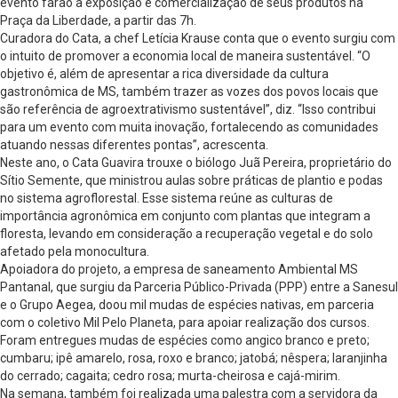
evento farão a exposição e comercialização de seus produtos na
Praça da Liberdade, a partir das 7h.
Curadora do Cata, a chef Letícia Krause conta que o evento surgiu com
o intuito de promover a economia local de maneira sustentável. “O
objetivo é, além de apresentar a rica diversidade da cultura
gastronômica de MS, também trazer as vozes dos povos locais que
são referência de agroextrativismo sustentável”, diz. “Isso contribui
para um evento com muita inovação, fortalecendo as comunidades
atuando nessas diferentes pontas”, acrescenta.
Neste ano, o Cata Guavira trouxe o biólogo Juã Pereira, proprietário do
Sítio Semente, que ministrou aulas sobre práticas de plantio e podas
no sistema agroflorestal. Esse sistema reúne as culturas de
importância agronômica em conjunto com plantas que integram a
floresta, levando em consideração a recuperação vegetal e do solo
afetado pela monocultura.
Apoiadora do projeto, a empresa de saneamento Ambiental MS
Pantanal, que surgiu da Parceria Público-Privada (PPP) entre a Sanesul
e o Grupo Aegea, doou mil mudas de espécies nativas, em parceria
com o coletivo Mil Pelo Planeta, para apoiar realização dos cursos.
Foram entregues mudas de espécies como angico branco e preto;
cumbaru; ipê amarelo, rosa, roxo e branco; jatobá; nêspera; laranjinha
do cerrado; cagaita; cedro rosa; murta-cheirosa e cajá-mirim.
Na semana, também foi realizada uma palestra com a servidora da