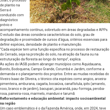
Joari, o processo
de plantio na
Serra é
conduzido com
diagnóstico
prévio e
acompanhamento contínuo, sobretudo em áreas degradadas e APPs.
O estudo das áreas considera características do solo, grau de
degradação e proximidade de cursos d’água, critérios essenciais para
definir espécies, densidade de plantio e manutenção.
“Cada espécie tem uma função específica no processo de restauração
do Cerrado, seja na proteção do solo, na atração da fauna ou na
estruturação da floresta ao longo do tempo”, explica.
As ações do IASB podem abranger municípios como Aquidauana,
Bonito, Bodoquena, Campo Grande, Corumbá e Jardim, conforme a
demanda e o planejamento dos projetos. Entre as mudas recebidas do
Viveiro Isaac de Oliveira, o técnico cita espécies como angico, aroeira-
pimenteira, amburana, cagaita, bocaiúva, canafístula, ipês (amarelo,
roxo, branco e de jardim), bacupari, jacarandá, pau-formiga, peroba-
rosa, paineira-rosa, marmelo, manduvi e tarumã.
Reflorestamento e educação ambiental: impacto socioambiental
na região
Um caso emblemático é o da Fazenda América, onde, em 2024, teve