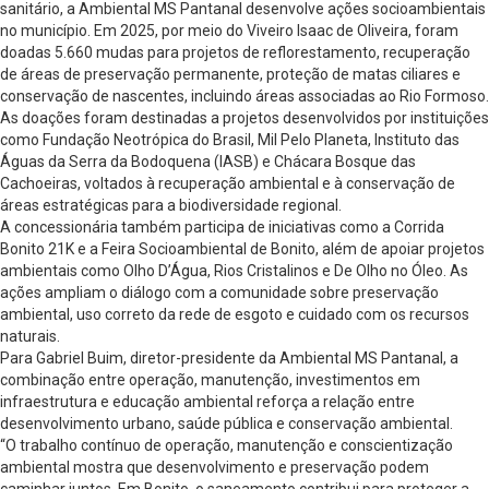
sanitário, a Ambiental MS Pantanal desenvolve ações socioambientais
no município. Em 2025, por meio do Viveiro Isaac de Oliveira, foram
doadas 5.660 mudas para projetos de reflorestamento, recuperação
de áreas de preservação permanente, proteção de matas ciliares e
conservação de nascentes, incluindo áreas associadas ao Rio Formoso.
As doações foram destinadas a projetos desenvolvidos por instituições
como Fundação Neotrópica do Brasil, Mil Pelo Planeta, Instituto das
Águas da Serra da Bodoquena (IASB) e Chácara Bosque das
Cachoeiras, voltados à recuperação ambiental e à conservação de
áreas estratégicas para a biodiversidade regional.
A concessionária também participa de iniciativas como a Corrida
Bonito 21K e a Feira Socioambiental de Bonito, além de apoiar projetos
ambientais como Olho D’Água, Rios Cristalinos e De Olho no Óleo. As
ações ampliam o diálogo com a comunidade sobre preservação
ambiental, uso correto da rede de esgoto e cuidado com os recursos
naturais.
Para Gabriel Buim, diretor-presidente da Ambiental MS Pantanal, a
combinação entre operação, manutenção, investimentos em
infraestrutura e educação ambiental reforça a relação entre
desenvolvimento urbano, saúde pública e conservação ambiental.
“O trabalho contínuo de operação, manutenção e conscientização
ambiental mostra que desenvolvimento e preservação podem
caminhar juntos. Em Bonito, o saneamento contribui para proteger a