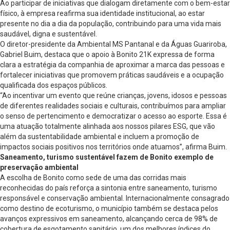
Ao participar de iniciativas que dialogam diretamente com o bem-estar
físico, à empresa reafirma sua identidade institucional, ao estar
presente no dia a dia da população, contribuindo para uma vida mais
saudável, digna e sustentável.
O diretor-presidente da Ambiental MS Pantanal e da Águas Guariroba,
Gabriel Buim, destaca que o apoio à Bonito 21K expressa de forma
clara a estratégia da companhia de aproximar a marca das pessoas e
fortalecer iniciativas que promovem práticas saudáveis e a ocupação
qualificada dos espaços públicos.
“Ao incentivar um evento que reúne crianças, jovens, idosos e pessoas
de diferentes realidades sociais e culturais, contribuímos para ampliar
o senso de pertencimento e democratizar o acesso ao esporte. Essa é
uma atuação totalmente alinhada aos nossos pilares ESG, que vão
além da sustentabilidade ambiental e incluem a promoção de
impactos sociais positivos nos territórios onde atuamos”, afirma Buim.
Saneamento, turismo sustentável fazem de Bonito exemplo de
preservação ambiental
A escolha de Bonito como sede de uma das corridas mais
reconhecidas do país reforça a sintonia entre saneamento, turismo
responsável e conservação ambiental. Internacionalmente consagrado
como destino de ecoturismo, o município também se destaca pelos
avanços expressivos em saneamento, alcançando cerca de 98% de
cobertura de esgotamento sanitário, um dos melhores índices do