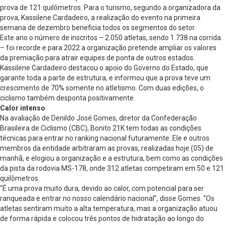
prova de 121 quilômetros. Para o turismo, segundo a organizadora da
prova, Kassilene Cardadeiro, a realização do evento na primeira
semana de dezembro beneficia todos os segmentos do setor.
Este ano o número de inscritos – 2.050 atletas, sendo 1.738 na corrida
– foi recorde e para 2022 a organização pretende ampliar os valores
da premiação para atrair equipes de ponta de outros estados.
Kassilene Cardadeiro destacou o apoio do Governo do Estado, que
garante toda a parte de estrutura, e informou que a prova teve um
crescimento de 70% somente no atletismo. Com duas edições, o
ciclismo também desponta positivamente.
Calor intenso
Na avaliação de Denildo José Gomes, diretor da Confederação
Brasileira de Ciclismo (CBC), Bonito 21K tem todas as condições
técnicas para entrar no ranking nacional futuramente. Ele e outros
membros da entidade arbitraram as provas, realizadas hoje (05) de
manhã, e elogiou a organização e a estrutura, bem como as condições
da pista da rodovia MS-178, onde 312 atletas competiram em 50 e 121
quilômetros.
“É uma prova muito dura, devido ao calor, com potencial para ser
ranqueada e entrar no nosso calendário nacional”, disse Gomes. “Os
atletas sentiram muito a alta temperatura, mas a organização atuou
de forma rápida e colocou três pontos de hidratação ao longo do