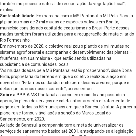
também no processo natural de recuperação da vegetação local”,
explica.
Sustentabilidade.
Em parceria com a MS Pantanal, o Mil Pelo Planeja
já plantou mais de 2 mil mudas de espécies nativas em Bonito,
município considerado capital do ecoturismo no Brasil. Parte dessas
mudas também foram utilizadas para a recuperação da mata ciliar do
Rio Formosinho.
Em novembro de 2020, o coletivo realizou o plantio de mil mudas no
sistema agroflorestal e acompanha o desenvolvimento das plantas –
frutíferas, em sua maioria -, que estão sendo utilizadas na
subsistência de comunidades locais.
“As mudas doadas pela MS Pantanal estão prosperando”, disse Dona
Élida, proprietária do terreno em que o coletivo realizou a ação em
novembro. “Estamos cuidando muito bem dessas árvores, porque é
delas que tiramos nosso sustento”, acrescentou.
Sobre a PPP.
A MS Pantanal assumiu em maio do ano passado a
operação plena de serviços de coleta, afastamento e tratamento de
esgoto em todos os 68 municípios em que a Sanesul já atua. A parceria
pioneira se tornou viável após a sanção do Marco Legal do
Saneamento, em 2020.
Ao lado da Sanesul, a companhia tem a meta de universalizar os
serviços de saneamento básico até 2031, antecipando-se à legislação.