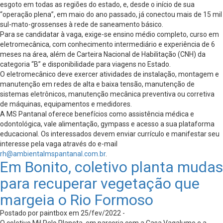
esgoto em todas as regiões do estado, e, desde o início de sua
“operação plena”, em maio do ano passado, já conectou mais de 15 mil
sul-mato-grossenses à rede de saneamento básico.
Para se candidatar à vaga, exige-se ensino médio completo, curso em
eletromecânica, com conhecimento intermediário e experiência de 6
meses na área, além de Carteira Nacional de Habilitação (CNH) da
categoria “B” e disponibilidade para viagens no Estado.
O eletromecânico deve exercer atividades de instalação, montagem e
manutenção em redes de alta e baixa tensão, manutenção de
sistemas eletrônicos, manutenção mecânica preventiva ou corretiva
de máquinas, equipamentos e medidores.
A MS Pantanal oferece benefícios como assistência médica e
odontológica, vale alimentação, gympass e acesso a sua plataforma
educacional. Os interessados devem enviar currículo e manifestar seu
interesse pela vaga através do e-mail
rh@ambientalmspantanal.com.br
.
Em Bonito, coletivo planta mudas
para recuperar vegetação que
margeia o Rio Formoso
Postado por paintbox em 25/fev/2022 -
O coletivo Mil Pelo Planeta, em parceria com a Casa Vagalume e a