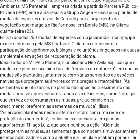
Ambiental MS Pantanal – empresa criada a partir da Parceria Público-
Privada (PPP) entre a Sanesul e o Grupo Aegea – realizou o plantio de
mudas de espécies nativas do Cerrado para alargamento da
vegetação que margeia o Rio formoso, em Bonito (MS), na última
quarta-feira (23).
Foram doadas 250 mudas de espécies como jacarandá, moringa, ipê
roxo e cedro rosa pela MS Pantanal. O plantio contou com a
participação de agrônomos, biólogos e voluntários engajados na causa
ambiental e em ações de recuperação do bioma.
Idealizador do Mil Pelo Planeta, o publicitário Neo Ávila explicou que o
modelo de plantio escolhido foi o de “muvuca da natureza”, em que as
mudas são plantadas juntamente com várias sementes de espécies
nativas que protegem as árvores contra pragas e intempéries. “As
sementes que utilizamos no plantio dão apoio ao crescimento das
mudas, uma vez que acabam virando alvo de insetos, como formigas,
que em vez de consumirem as mudas, prejudicando o seu
crescimento, preferem as sementes da muvuca”, disse.
“As árvores plantadas neste sistema contam com uma rede de
proteção das sementes”, endossou o especialista em plantio
agroflorestal Thiago Luiz, que acompanhou a ação. “Além de
protegerem as mudas, as sementes que compõem a muvuca atraem
insetos polinizadores como a abelha e a libélula e acabam por auxiliar