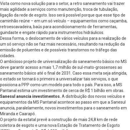
Vista como nova solução para o setor, a retro saneamento vai trazer
mais agilidade a serviços como manutenção, troca de tubulação,
ligação da rede de esgoto. Isso será possível porque que esse tipo de
caminhão reúne – em um só veículo – equipamentos como caçamba,
retroescavadeira, baús para acondicionamento de ferramentas,
guindaste e engate rápido para instrumentos hidráulicos.
Dessa forma, o deslocamento de vários veículos para a realização de
um só serviço não se faz mais necessário, resultando na redução da
emissão de poluentes e de possíveis transtornos no tráfego das
cidades.
O ambicioso projeto de universalização do saneamento básico no MS
deve garantir acesso a mais 1,7 milhão de sul-mato-grossenses ao
saneamento básico até o final de 2031. Caso essa meta seja atingida,
o estado se tornará o primeiro a universalizar tais serviços, o que
posiciona a PPP como um modelo para todo o país. Para isso, a MS
Pantanal estima um investimento de cerca de R$ 1 bilhão em obras.
Sanesul anuncia investimentos.
A distribuição dos novos veículos e
equipamentos da MS Pantanal acontece ao passo em que a Sanesul
anuncia, paralelamente, novos investimentos para o saneamento em
Miranda e Caarapó.
O projeto da estatal prevê a construção de mais 24,8 km de rede
coletora de esgoto e uma nova Estação de Tratamento de Esgoto