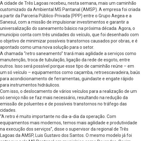
A cidade de Três Lagoas recebeu, nesta semana, mais um caminhão
customizado da Ambiental MS Pantanal (AMSP). A empresa foi criada
a partir da Parceria Público-Privada (PPP) entre o Grupo Aegea e a
Sanesul, com a missão de impulsionar investimentos e garantir a
universalização do saneamento básico na próxima década. Agora, o
município conta com três unidades do veículo, que foi desenhado com
o objetivo de minimizar possíveis transtornos causados por obras, e é
apontado como uma nova solução para o setor.
A chamada “retro saneamento” trará mais agilidade a serviços como
manutenção, troca de tubulação, ligação da rede de esgoto, entre
outros. Isso será possível porque esse tipo de caminhão reúne – em
um só veículo – equipamentos como caçamba, retroescavadeira, baús
para acondicionamento de ferramentas, guindaste e engate rápido
para instrumentos hidráulicos.
Com isso, o deslocamento de vários veículos para a realização de um
só serviço não se faz mais necessário, resultando na redução da
emissão de poluentes e de possíveis transtornos no tráfego das
cidades.
“A retro é muito importante no dia-a-dia da operação. Com
equipamentos mais modernos, temos mais agilidade e produtividade
na execução dos serviços”, disse o supervisor da regional de Três
Lagoas da AMSP, Luis Gustavo dos Santos. O mesmo modelo já foi