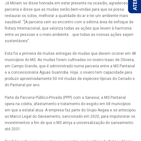
Já Miriam se disse honrada em estar presente na ocasião, agradeceu à
parceria e disse que as mudas serão bem-vindas para que se possa
restaurar os solos, melhorar a qualidade do ar e ter um ambiente mais
saudável. “[A parceria vem ao encontro com a sétima área de enfoque de
Rotary Internacional, que valoriza todas as ações que levem à harmonia
entre as pessoas e o meio ambiente… que todas as nossas ações sejam
sustentáveis”.
Esta foi a primeira de muitas entregas de mudas que devem ocorrer em 48
municípios do MS. As mudas foram cultivadas no viveiro Isaac de Oliveira,
em Campo Grande, que é administrado numa parceria entre a MS Pantanal
e a concessionária Águas Guariroba. Hoje, o viveiro tem capacidade para
produzir aproximadamente 50 mil mudas de espécies típicas do Cerrado e
do Pantanal por ano.
Parte da Parceria Público-Privada (PPP) com a Sanesul, a MS Pantanal
opera na coleta, afastamento e tratamento do esgoto em 68 municípios
em que a estatal atua. A empresa faz parte do Grupo Aegea e se antecipou
ao Marco Legal do Saneamento, sancionado em 2020, para impulsionar os
investimentos a fim de que o MS atinja a universalização do saneamento
até 2031.