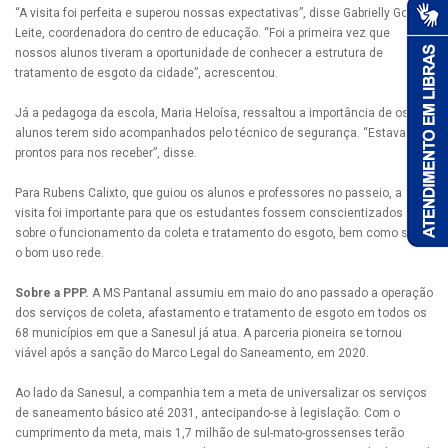
“A visita foi perfeita e superou nossas expectativas”, disse Gabrielly Gomes
Leite, coordenadora do centro de educação. “Foi a primeira vez que
nossos alunos tiveram a oportunidade de conhecer a estrutura de
tratamento de esgoto da cidade”, acrescentou.
Já a pedagoga da escola, Maria Heloísa, ressaltou a importância de os
alunos terem sido acompanhados pelo técnico de segurança. “Estavam
prontos para nos receber”, disse.
Para Rubens Calixto, que guiou os alunos e professores no passeio, a
visita foi importante para que os estudantes fossem conscientizados
sobre o funcionamento da coleta e tratamento do esgoto, bem como sobre
o bom uso rede.
Sobre a PPP.
A MS Pantanal assumiu em maio do ano passado a operação
dos serviços de coleta, afastamento e tratamento de esgoto em todos os
68 municípios em que a Sanesul já atua. A parceria pioneira se tornou
viável após a sanção do Marco Legal do Saneamento, em 2020.
Ao lado da Sanesul, a companhia tem a meta de universalizar os serviços
de saneamento básico até 2031, antecipando-se à legislação. Com o
cumprimento da meta, mais 1,7 milhão de sul-mato-grossenses terão