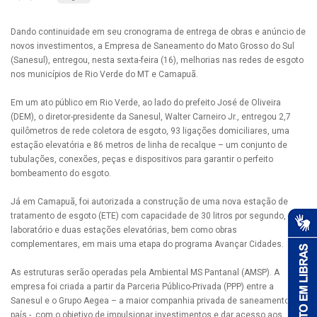
Dando continuidade em seu cronograma de entrega de obras e anúncio de
novos investimentos, a Empresa de Saneamento do Mato Grosso do Sul
(Sanesul), entregou, nesta sexta-feira (16), melhorias nas redes de esgoto
nos municípios de Rio Verde do MT e Camapuã.
Em um ato público em Rio Verde, ao lado do prefeito José de Oliveira
(DEM), o diretor-presidente da Sanesul, Walter Carneiro Jr., entregou 2,7
quilômetros de rede coletora de esgoto, 93 ligações domiciliares, uma
estação elevatória e 86 metros de linha de recalque – um conjunto de
tubulações, conexões, peças e dispositivos para garantir o perfeito
bombeamento do esgoto.
Já em Camapuã, foi autorizada a construção de uma nova estação de
tratamento de esgoto (ETE) com capacidade de 30 litros por segundo, um
laboratório e duas estações elevatórias, bem como obras
complementares, em mais uma etapa do programa Avançar Cidades.
As estruturas serão operadas pela Ambiental MS Pantanal (AMSP). A
empresa foi criada a partir da Parceria Público-Privada (PPP) entre a
Sanesul e o Grupo Aegea – a maior companhia privada de saneamento do
país -, com o objetivo de impulsionar investimentos e dar acesso aos