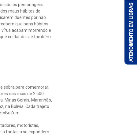
lão são os personagens
m dos maus hábitos de
ficarem doentes por não
ercebem que bons hábitos
 e vírus acabam morrendo e
 que cuidar de si é também
de sobra para comemorar:
ores nas mais de 2.600
ia, Minas Gerais, Maranhão,
, na Bolívia. Cada trajeto
jetoBuZum.
ntadores, motoristas,
o e a fantasia se expandem