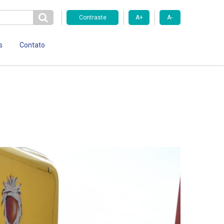
Contraste
A+
A-
s
Contato