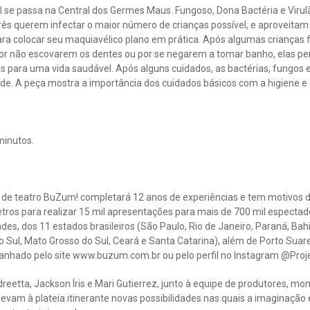
el se passa na Central dos Germes Maus. Fungoso, Dona Bactéria e Viru
 três querem infectar o maior número de crianças possível, e aproveita
ara colocar seu maquiavélico plano em prática. Após algumas crianças 
or não escovarem os dentes ou por se negarem a tomar banho, elas p
s para uma vida saudável. Após alguns cuidados, as bactérias, fungos
úde. A peça mostra a importância dos cuidados básicos com a higiene e
minutos.
 de teatro BuZum! completará 12 anos de experiências e tem motivos 
tros para realizar 15 mil apresentações para mais de 700 mil espectad
ades, dos 11 estados brasileiros (São Paulo, Rio de Janeiro, Paraná, Bah
o Sul, Mato Grosso do Sul, Ceará e Santa Catarina), além de Porto Suarez
nhado pelo site www.buzum.com.br ou pelo perfil no Instagram @Pro
ndreetta, Jackson Íris e Mari Gutierrez, junto à equipe de produtores, mo
 levam à plateia itinerante novas possibilidades nas quais a imaginaçã