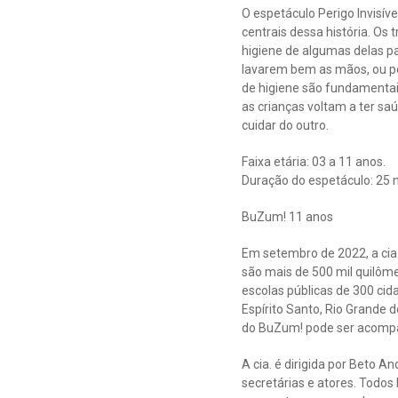
O espetáculo Perigo Invisív
centrais dessa história. Os
higiene de algumas delas p
lavarem bem as mãos, ou p
de higiene são fundamentai
as crianças voltam a ter sa
cuidar do outro.
Faixa etária: 03 a 11 anos.
Duração do espetáculo: 25 
BuZum! 11 anos
Em setembro de 2022, a cia
são mais de 500 mil quilôme
escolas públicas de 300 cid
Espírito Santo, Rio Grande d
do BuZum! pode ser acompa
A cia. é dirigida por Beto A
secretárias e atores. Todos