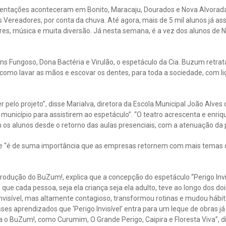
entações aconteceram em Bonito, Maracaju, Dourados e Nova Alvorada,
ereadores, por conta da chuva. Até agora, mais de 5 mil alunos já ass
ores, música e muita diversão. Já nesta semana, é a vez dos alunos de 
 Fungoso, Dona Bactéria e Virulão, o espetáculo da Cia. Buzum retrat
 como lavar as mãos e escovar os dentes, para toda a sociedade, com l
r pelo projeto”, disse Marialva, diretora da Escola Municipal João Alve
 município para assistirem ao espetáculo”. “O teatro acrescenta e enriq
 os alunos desde o retorno das aulas presenciais, com a atenuação da
ue “é de suma importância que as empresas retornem com mais temas 
 produção do BuZum!, explica que a concepção do espetáculo “Perigo Invis
ue cada pessoa, seja ela criança seja ela adulto, teve ao longo dos do
nvisível, mas altamente contagioso, transformou rotinas e mudou hábit
ses aprendizados que ‘Perigo Invisível’ entra para um leque de obras j
o BuZum!, como Curumim, O Grande Perigo, Caipira e Floresta Viva”, di