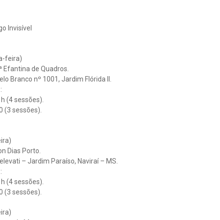
o Invisível
-feira)
fª Efantina de Quadros.
lo Branco nº 1001, Jardim Flórida II.
:
h (4 sessões).
 (3 sessões).
ira)
on Dias Porto.
elevati – Jardim Paraíso, Naviraí – MS.
:
h (4 sessões).
 (3 sessões).
ira)