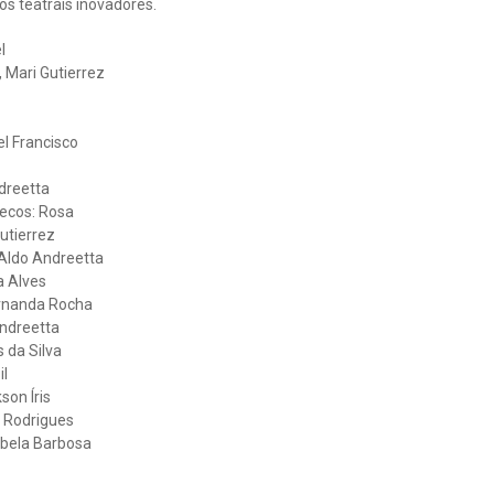
s teatrais inovadores.
l
 Mari Gutierrez
el Francisco
dreetta
ecos: Rosa
utierrez
Aldo Andreetta
a Alves
ernanda Rocha
ndreetta
 da Silva
il
son Íris
a Rodrigues
abela Barbosa