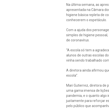
Na última semana, as apres
apresentada na Câmara dos V
higiene básica repleta de c
conhecerem o espetáculo.
Com a ajuda dos personagens
simples de higiene pessoal,
de coronavírus.
“A escola só tem a agradece
alunos de outras escolas do
vinha sendo trabalhado com
A diretora ainda afirmou q
escola”.
Mari Gutierrez, diretora de
uma gama imensa de lições q
pandemia, e o quanto algo i
justamente para reforçar es
pelo público que acompanha 