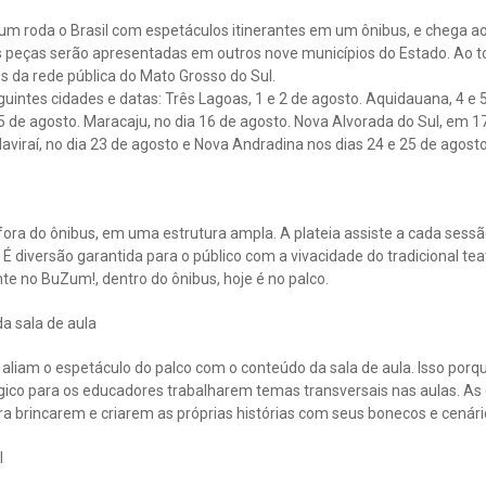
m roda o Brasil com espetáculos itinerantes em um ônibus, e chega a
s peças serão apresentadas em outros nove municípios do Estado. Ao t
os da rede pública do Mato Grosso do Sul.
ntes cidades e datas: Três Lagoas, 1 e 2 de agosto. Aquidauana, 4 e 5
15 de agosto. Maracaju, no dia 16 de agosto. Nova Alvorada do Sul, em 1
Naviraí, no dia 23 de agosto e Nova Andradina nos dias 24 e 25 de agosto
fora do ônibus, em uma estrutura ampla. A plateia assiste a cada ses
 É diversão garantida para o público com a vivacidade do tradicional te
te no BuZum!, dentro do ônibus, hoje é no palco.
a sala de aula
 aliam o espetáculo do palco com o conteúdo da sala de aula. Isso por
gico para os educadores trabalharem temas transversais nas aulas. A
a brincarem e criarem as próprias histórias com seus bonecos e cenári
l