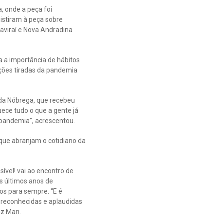
 onde a peça foi
istiram à peça sobre
Naviraí e Nova Andradina
a a importância de hábitos
ições tiradas da pandemia
s da Nóbrega, que recebeu
uece tudo o que a gente já
 pandemia”, acrescentou.
que abranjam o cotidiano da
ível! vai ao encontro de
is últimos anos de
os para sempre. “E é
á reconhecidas e aplaudidas
z Mari.