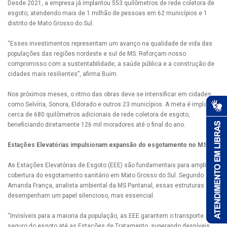
Desde 2021, a empresa já implantou 553 quilômetros de rede coletora de
esgoto, atendendo mais de 1 milhão de pessoas em 62 municípios e 1
distrito de Mato Grosso do Sul.
“Esses investimentos representam um avanço na qualidade de vida das
populações das regiões nordeste e sul de MS. Reforçam nosso
compromisso com a sustentabilidade, a saúde pública e a construção de
cidades mais resilientes”, afirma Buim.
Nos próximos meses, o ritmo das obras deve se intensificar em cidades
como Selvíria, Sonora, Eldorado e outros 23 municípios. A meta é implantar
cerca de 680 quilômetros adicionais de rede coletora de esgoto,
beneficiando diretamente 126 mil moradores até o final do ano.
Estações Elevatórias impulsionam expansão do esgotamento no MS
As Estações Elevatórias de Esgoto (EEE) são fundamentais para ampliar a
cobertura do esgotamento sanitário em Mato Grosso do Sul. Segundo
Amanda França, analista ambiental da MS Pantanal, essas estruturas
desempenham um papel silencioso, mas essencial.
“Invisíveis para a maioria da população, as EEE garantem o transporte
seguro do esgoto até as Estações de Tratamento, superando desníveis