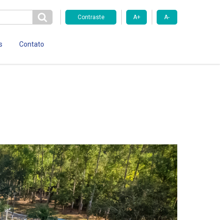
Contraste
A+
A-
s
Contato