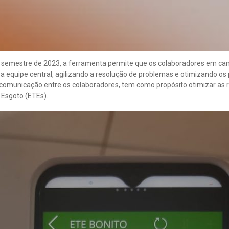
o semestre de 2023, a ferramenta permite que os colaboradores em ca
 a equipe central, agilizando a resolução de problemas e otimizando os
r a comunicação entre os colaboradores, tem como propósito otimizar as 
Esgoto (ETEs).