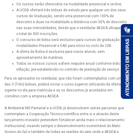
Os cursos serão oferecidos na modalidade presencial e on-line;
A UCDB ofertará três bolsas de estudo para qualquer um dos seus
cursos de Graduação, sendo uma presencial com 100% de
desconto e duas na modalidade a distância com 50% de desconto
nas suas mensalidades, desde que o vestibular AEGEA ultrapasse
o total de 300 inscrições.
O concurso de bolsa será exclusivo para cursos de graduação nas
modalidades Presencial e EAD para início no ciclo de 23B.
A oferta da Bolsa é exclusiva para novos alunos, sem
aproveitamento de matérias.
Todos os nossos cursos sofrem reajuste anual conforme índice de
inflação, pré-estabelecido no contrato de prestação de serviço.
Para os aprovados no vestibular, que não foram contemplados com uma
das 3 (Três) bolsas, poderá iniciar o curso superior utilizando da oferta
vigente no dia para matrícula e ou os descontos já acordados em
convênio com a empresa AEGEA.
A Ambiental MS Pantanal e a UCDB já desenvolvem outras parcerias que
contemplam a Cooperação Técnico-científica entre si e através deste
lançamento inovador pretendem fortalecer ainda mais o relacionamento
institucional, visando sempre o desenvolvimento sustentável do Mato
Grosso do Sul e também de todas as regiões do país onde a AEGEA e