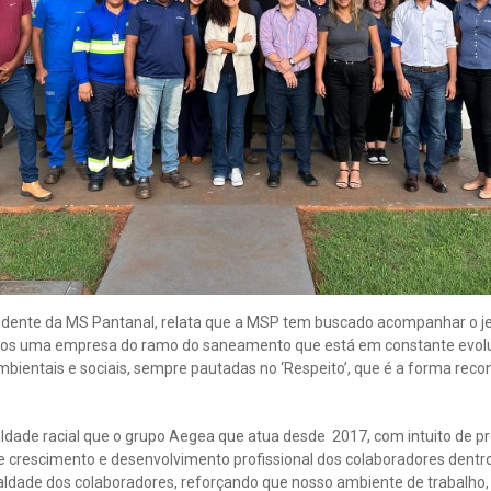
sidente da MS Pantanal, relata que a MSP tem buscado acompanhar o j
omos uma empresa do ramo do saneamento que está em constante evolu
bientais e sociais, sempre pautadas no ‘Respeito’, que é a forma reco
ldade racial que o grupo Aegea que atua desde 2017, com intuito de 
e crescimento e desenvolvimento profissional dos colaboradores dentr
ualdade dos colaboradores, reforçando que nosso ambiente de trabalho,