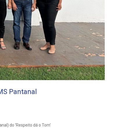
MS Pantanal
nal) do ‘Respeito dá o Tom’