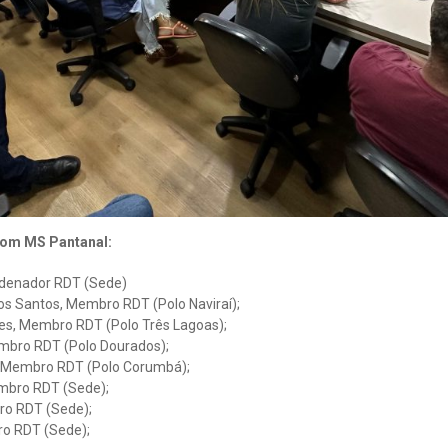
om MS Pantanal:
rdenador RDT (Sede)
s Santos, Membro RDT (Polo Naviraí);
es, Membro RDT (Polo Três Lagoas);
embro RDT (Polo Dourados);
, Membro RDT (Polo Corumbá);
mbro RDT (Sede);
ro RDT (Sede);
ro RDT (Sede);