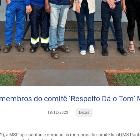
embros do comitê ‘Respeito Dá o Tom’ 
Dicas
18/12/2023
/12), a MSP apresentou e nomeou os membros do comitê local (MS Panta