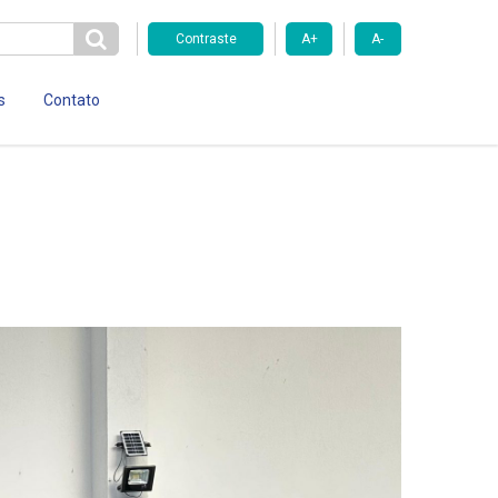
Contraste
A+
A-
s
Contato