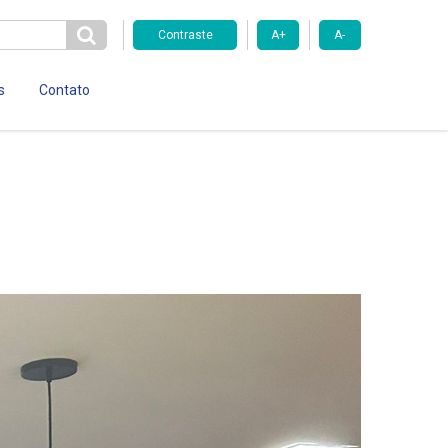
Contraste
A+
A-
s
Contato