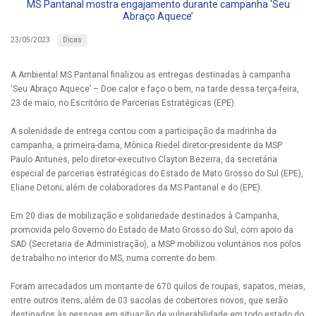
MS Pantanal mostra engajamento durante campanha ‘Seu
Abraço Aquece’
Dicas
23/05/2023
A Ambiental MS Pantanal finalizou as entregas destinadas à campanha
‘Seu Abraço Aquece’ – Doe calor e faço o bem, na tarde dessa terça-feira,
23 de maio, no Escritório de Parcerias Estratégicas (EPE).
A solenidade de entrega contou com a participação da madrinha da
campanha, a primeira-dama, Mônica Riedel diretor-presidente da MSP
Paulo Antunes, pelo diretor-executivo Clayton Bezerra, da secretária
especial de parcerias estratégicas do Estado de Mato Grosso do Sul (EPE),
Eliane Detoni; além de colaboradores da MS Pantanal e do (EPE).
Em 20 dias de mobilização e solidariedade destinados à Campanha,
promovida pelo Governo do Estado de Mato Grosso do Sul, com apoio da
SAD (Secretaria de Administração), a MSP mobilizou voluntários nos polos
de trabalho no interior do MS, numa corrente do bem.
Foram arrecadados um montante de 670 quilos de roupas, sapatos, meias,
entre outros itens; além de 03 sacolas de cobertores novos, que serão
destinados às pessoas em situação de vulnerabilidade em todo estado do