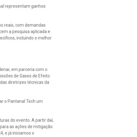
anal representam ganhos
os reais, com demandas
cem a pesquisa aplicada e
íficos, incluindo o melhor
denar, em parceria com o
issões de Gases de Efeito
das diretrizes técnicas da
nar o Pantanal Tech um
as do evento. A partir daí,
para as ações de mitigação.
, e já iniciamos o