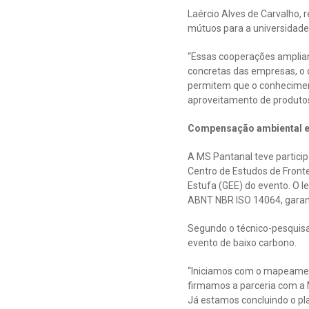
Laércio Alves de Carvalho,
mútuos para a universidade 
“Essas cooperações amplia
concretas das empresas, o 
permitem que o conheciment
aproveitamento de produtos 
Compensação ambiental e 
A MS Pantanal teve partici
Centro de Estudos de Front
Estufa (GEE) do evento. O l
ABNT NBR ISO 14064, garanti
Segundo o técnico-pesquisa
evento de baixo carbono.
“Iniciamos com o mapeamento
firmamos a parceria com a 
Já estamos concluindo o pla