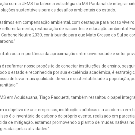
ção com a UEMS fortalece a estratégia da MS Pantanal de integrar ciên
uções sustentáveis para os desafios ambientais do estado.
nvestimos em compensação ambiental, com destaque para nosso viveiro
 reflorestamento, restauração de nascentes e educação ambiental. Essa
l Carbono Neutro 2030, contribuindo para que Mato Grosso do Sul se c
arbono.”
nfatizou a importância da aproximação entre universidade e setor priv
h é reafirmar nosso propósito de conectar instituições de ensino, pesqu
do o estado e reconhecida por sua excelência acadêmica, é estratégic
so de levar mais qualidade de vida e sustentabilidade à população, p
anitário.”
MS em Aquidauana, Tiago Pasquetti, também ressaltou o papel integra
 o objetivo de unir empresas, instituições públicas e a academia em t
sso é o inventário de carbono do próprio evento, realizado em parceri
a de mitigação, estamos promovendo o plantio de mudas nativas n
eradas pelas atividades.”