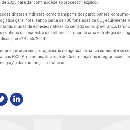
de 2025 para dar continuidade ao processo”, explicou.
ssões diretas e indiretas, como transporte dos participantes, consumo d
gística geral, totalizando cerca de 100 toneladas de CO₂ equivalente.
ntadas mudas de espécies nativas do cerrado como ipê-branco, tarum
to contínuo do sequestro de carbono, compondo uma estratégia de longo
ticas (Lei nº 4.555/2014).
antanal reforça seu protagonismo na agenda climática estadual e se c
ticas ESG (Ambientais, Sociais e de Governança), ao integrar ações d
mitigação das mudanças climáticas.