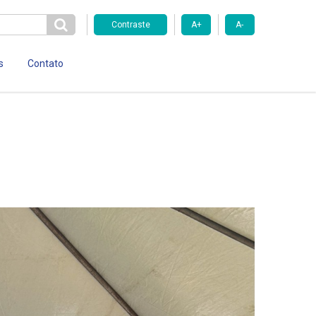
Contraste
A+
A-
s
Contato