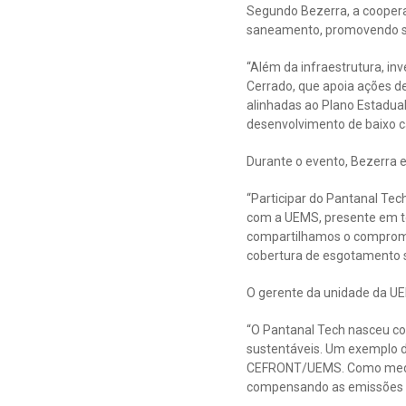
Segundo Bezerra, a coopera
saneamento, promovendo sol
“Além da infraestrutura, i
Cerrado, que apoia ações de
alinhadas ao Plano Estadua
desenvolvimento de baixo c
Durante o evento, Bezerra e
“Participar do Pantanal Tec
com a UEMS, presente em to
compartilhamos o compromis
cobertura de esgotamento s
O gerente da unidade da UE
“O Pantanal Tech nasceu com
sustentáveis. Um exemplo di
CEFRONT/UEMS. Como medid
compensando as emissões g