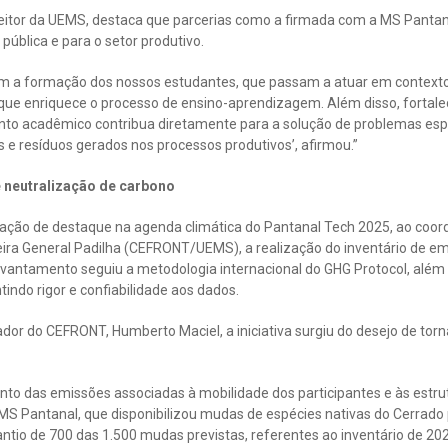
 reitor da UEMS, destaca que parcerias como a firmada com a MS Pant
pública e para o setor produtivo.
m a formação dos nossos estudantes, que passam a atuar em context
que enriquece o processo de ensino-aprendizagem. Além disso, fortale
o acadêmico contribua diretamente para a solução de problemas espec
e resíduos gerados nos processos produtivos’, afirmou.”
neutralização de carbono
pação de destaque na agenda climática do Pantanal Tech 2025, ao coor
eira General Padilha (CEFRONT/UEMS), a realização do inventário de em
evantamento seguiu a metodologia internacional do GHG Protocol, além 
ndo rigor e confiabilidade aos dados.
dor do CEFRONT, Humberto Maciel, a iniciativa surgiu do desejo de tor
 das emissões associadas à mobilidade dos participantes e às estrutur
MS Pantanal, que disponibilizou mudas de espécies nativas do Cerrado 
ntio de 700 das 1.500 mudas previstas, referentes ao inventário de 2024