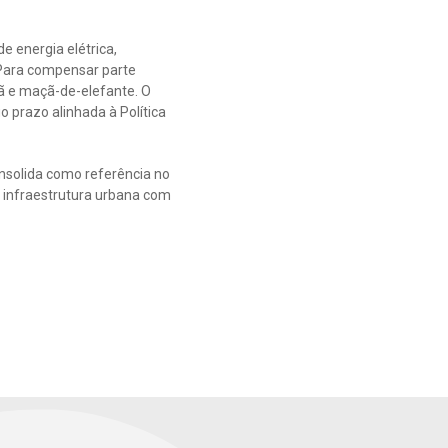
e energia elétrica,
 Para compensar parte
ã e maçã-de-elefante. O
 prazo alinhada à Política
onsolida como referência no
e infraestrutura urbana com