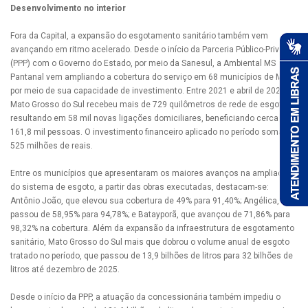
Desenvolvimento no interior
Fora da Capital, a expansão do esgotamento sanitário também vem
avançando em ritmo acelerado. Desde o início da Parceria Público-Privada
(PPP) com o Governo do Estado, por meio da Sanesul, a Ambiental MS
Pantanal vem ampliando a cobertura do serviço em 68 municípios de MS,
por meio de sua capacidade de investimento. Entre 2021 e abril de 2026,
Mato Grosso do Sul recebeu mais de 729 quilômetros de rede de esgoto,
resultando em 58 mil novas ligações domiciliares, beneficiando cerca de
161,8 mil pessoas. O investimento financeiro aplicado no período soma R$
525 milhões de reais.
Entre os municípios que apresentaram os maiores avanços na ampliação
do sistema de esgoto, a partir das obras executadas, destacam-se:
Antônio João, que elevou sua cobertura de 49% para 91,40%; Angélica, que
passou de 58,95% para 94,78%; e Batayporã, que avançou de 71,86% para
98,32% na cobertura. Além da expansão da infraestrutura de esgotamento
sanitário, Mato Grosso do Sul mais que dobrou o volume anual de esgoto
tratado no período, que passou de 13,9 bilhões de litros para 32 bilhões de
litros até dezembro de 2025.
Desde o início da PPP, a atuação da concessionária também impediu o