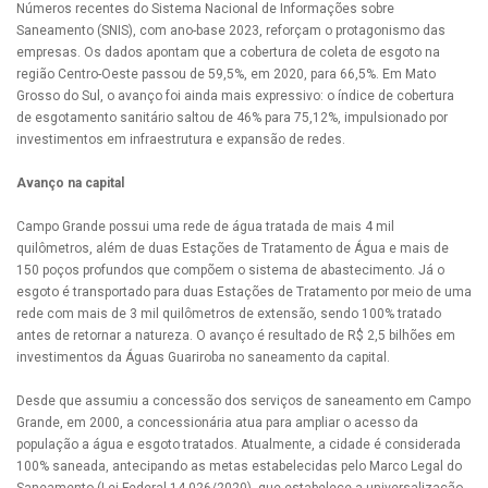
Números recentes do Sistema Nacional de Informações sobre
Saneamento (SNIS), com ano-base 2023, reforçam o protagonismo das
empresas. Os dados apontam que a cobertura de coleta de esgoto na
região Centro-Oeste passou de 59,5%, em 2020, para 66,5%. Em Mato
Grosso do Sul, o avanço foi ainda mais expressivo: o índice de cobertura
de esgotamento sanitário saltou de 46% para 75,12%, impulsionado por
investimentos em infraestrutura e expansão de redes.
Avanço na capital
Campo Grande possui uma rede de água tratada de mais 4 mil
quilômetros, além de duas Estações de Tratamento de Água e mais de
150 poços profundos que compõem o sistema de abastecimento. Já o
esgoto é transportado para duas Estações de Tratamento por meio de uma
rede com mais de 3 mil quilômetros de extensão, sendo 100% tratado
antes de retornar a natureza. O avanço é resultado de R$ 2,5 bilhões em
investimentos da Águas Guariroba no saneamento da capital.
Desde que assumiu a concessão dos serviços de saneamento em Campo
Grande, em 2000, a concessionária atua para ampliar o acesso da
população a água e esgoto tratados. Atualmente, a cidade é considerada
100% saneada, antecipando as metas estabelecidas pelo Marco Legal do
Saneamento (Lei Federal 14.026/2020), que estabelece a universalização