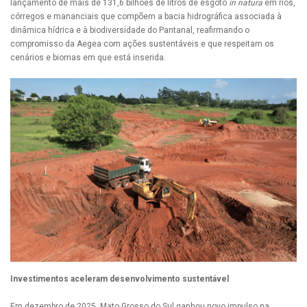
lançamento de mais de 131,6 bilhões de litros de esgoto
in natura
em rios,
córregos e mananciais que compõem a bacia hidrográfica associada à
dinâmica hídrica e à biodiversidade do Pantanal, reafirmando o
compromisso da Aegea com ações sustentáveis e que respeitam os
cenários e biomas em que está inserida.
Investimentos aceleram desenvolvimento sustentável
Em dezembro de 2025, Mato Grosso do Sul ganhou novo impulso na