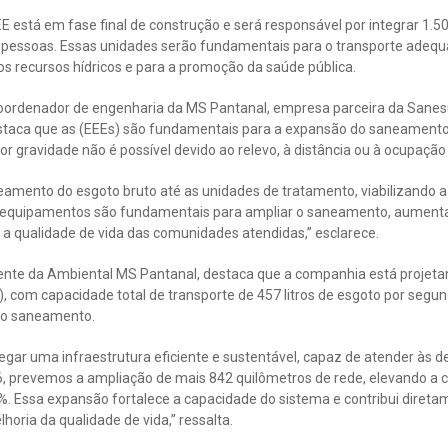
 está em fase final de construção e será responsável por integrar 1.5
 pessoas. Essas unidades serão fundamentais para o transporte adequ
os recursos hídricos e para a promoção da saúde pública.
ordenador de engenharia da MS Pantanal, empresa parceira da Sanesul
estaca que as (EEEs) são fundamentais para a expansão do saneamento
r gravidade não é possível devido ao relevo, à distância ou à ocupação
mento do esgoto bruto até as unidades de tratamento, viabilizando a
equipamentos são fundamentais para ampliar o saneamento, aumentar 
 a qualidade de vida das comunidades atendidas,” esclarece.
idente da Ambiental MS Pantanal, destaca que a companhia está projet
), com capacidade total de transporte de 457 litros de esgoto por seg
 do saneamento.
gar uma infraestrutura eficiente e sustentável, capaz de atender às
26, prevemos a ampliação de mais 842 quilômetros de rede, elevando a
. Essa expansão fortalece a capacidade do sistema e contribui diretam
horia da qualidade de vida,” ressalta.