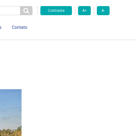
Contraste
A+
A-
s
Contato