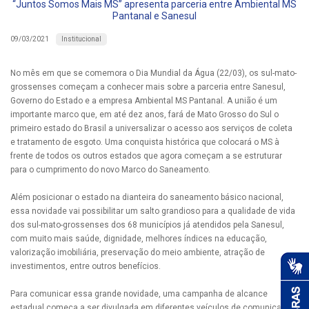
“Juntos Somos Mais MS” apresenta parceria entre Ambiental MS
Pantanal e Sanesul
Institucional
09/03/2021
No mês em que se comemora o Dia Mundial da Água (22/03), os sul-mato-
grossenses começam a conhecer mais sobre a parceria entre Sanesul,
Governo do Estado e a empresa Ambiental MS Pantanal. A união é um
importante marco que, em até dez anos, fará de Mato Grosso do Sul o
primeiro estado do Brasil a universalizar o acesso aos serviços de coleta
e tratamento de esgoto. Uma conquista histórica que colocará o MS à
frente de todos os outros estados que agora começam a se estruturar
para o cumprimento do novo Marco do Saneamento.
Além posicionar o estado na dianteira do saneamento básico nacional,
essa novidade vai possibilitar um salto grandioso para a qualidade de vida
dos sul-mato-grossenses dos 68 municípios já atendidos pela Sanesul,
com muito mais saúde, dignidade, melhores índices na educação,
valorização imobiliária, preservação do meio ambiente, atração de
investimentos, entre outros benefícios.
Para comunicar essa grande novidade, uma campanha de alcance
estadual começa a ser divulgada em diferentes veículos de comunicação,