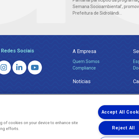
Semana Socioambiental’, promov
Prefeitura de Sidrolândi...
 Redes Sociais
A Empresa
Se
Quem Somos
Es
Compliance
Do
Notícias
Ca
Accept All Cook
ing of cookies on your device to enhance site
Reject All
ing efforts.
Uma empresa
Copyright ® 2026 - Todos os Direitos Reservados.