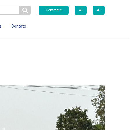
Contraste
A+
A-
s
Contato