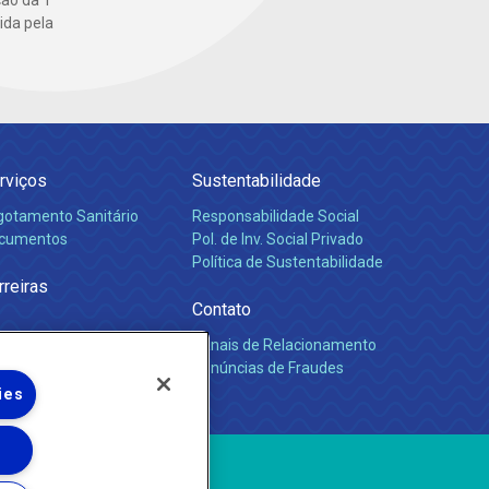
ida pela
rviços
Sustentabilidade
gotamento Sanitário
Responsabilidade Social
cumentos
Pol. de Inv. Social Privado
Política de Sustentabilidade
rreiras
Contato
Canais de Relacionamento
Denúncias de Fraudes
ies