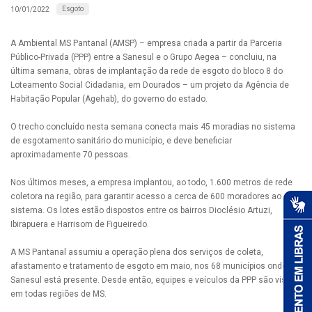
Esgoto
10/01/2022
A Ambiental MS Pantanal (AMSP) – empresa criada a partir da Parceria
Público-Privada (PPP) entre a Sanesul e o Grupo Aegea – concluiu, na
última semana, obras de implantação da rede de esgoto do bloco 8 do
Loteamento Social Cidadania, em Dourados – um projeto da Agência de
Habitação Popular (Agehab), do governo do estado.
O trecho concluído nesta semana conecta mais 45 moradias no sistema
de esgotamento sanitário do município, e deve beneficiar
aproximadamente 70 pessoas.
Nos últimos meses, a empresa implantou, ao todo, 1.600 metros de rede
coletora na região, para garantir acesso a cerca de 600 moradores ao
sistema. Os lotes estão dispostos entre os bairros Dioclésio Artuzi,
Ibirapuera e Harrisom de Figueiredo.
A MS Pantanal assumiu a operação plena dos serviços de coleta,
afastamento e tratamento de esgoto em maio, nos 68 municípios onde a
Sanesul está presente. Desde então, equipes e veículos da PPP são vistos
em todas regiões de MS.