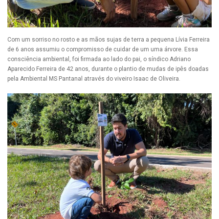
Com um sorriso no rosto e as mãos sujas de terra a pequena Lívia Ferreira
de 6 anos assumiu o compromisso de cuidar de um uma árvore. Essa
consciência ambiental, foi firmada ao lado do pai, o síndico Adriano
Aparecido Ferreira de 42 anos, durante o plantio de mudas de ipês doadas
pela Ambiental MS Pantanal através do viveiro Isaac de Oliveira.