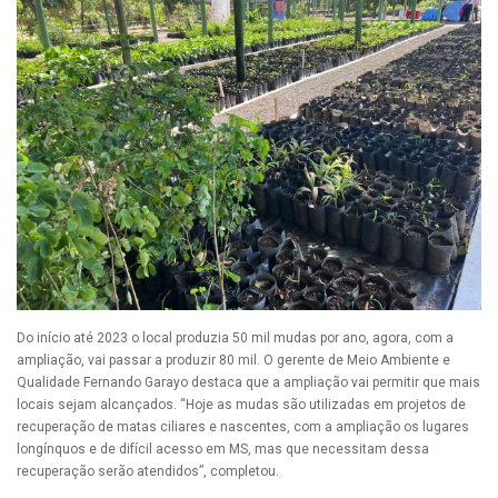
Do início até 2023 o local produzia 50 mil mudas por ano, agora, com a
ampliação, vai passar a produzir 80 mil. O gerente de Meio Ambiente e
Qualidade Fernando Garayo destaca que a ampliação vai permitir que mais
locais sejam alcançados. “Hoje as mudas são utilizadas em projetos de
recuperação de matas ciliares e nascentes, com a ampliação os lugares
longínquos e de difícil acesso em MS, mas que necessitam dessa
recuperação serão atendidos”, completou.