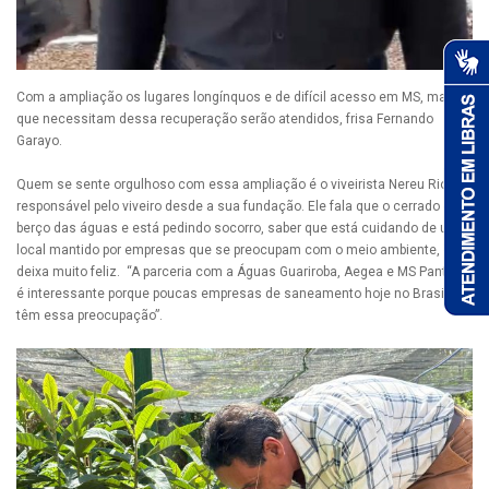
Com a ampliação os lugares longínquos e de difícil acesso em MS, mas
que necessitam dessa recuperação serão atendidos, frisa Fernando
Garayo.
Quem se sente orgulhoso com essa ampliação é o viveirista Nereu Rios,
responsável pelo viveiro desde a sua fundação. Ele fala que o cerrado é o
berço das águas e está pedindo socorro, saber que está cuidando de um
local mantido por empresas que se preocupam com o meio ambiente, o
deixa muito feliz. “A parceria com a Águas Guariroba, Aegea e MS Pantanal
é interessante porque poucas empresas de saneamento hoje no Brasil
têm essa preocupação”.