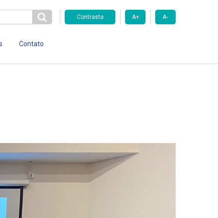
Contraste
A+
A-
s
Contato