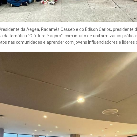
Presidente da Aegea, Radamés Casseb e do Édison Carlos, presidente do
a da temática “O futuro é agora”, com intuito de uniformizar as prática
etos nas comunidades e aprender com jovens influenciadores e líderes 